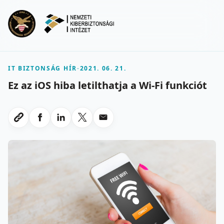
Ugrás a fő tartalomra
Menu
IT BIZTONSÁG HÍR
-
2021. 06. 21.
Ez az iOS hiba letilthatja a Wi-Fi funkciót
Megosztas Facebookon
Megosztas LinkedInen
Megosztas X-en
Megosztas emailben
Link masolasa