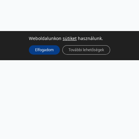
Weboldalunkon
sütiket
használunk.
Elfogadom
További lehetőségek
KÖZÖSSÉGI MÉDIA
Facebook
LinkedIn
Instagram