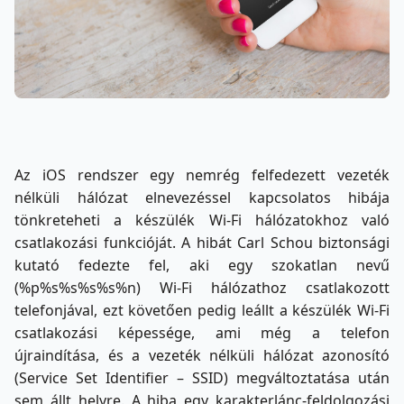
Az iOS rendszer egy nemrég felfedezett vezeték
nélküli hálózat elnevezéssel kapcsolatos hibája
tönkreteheti a készülék Wi-Fi hálózatokhoz való
csatlakozási funkcióját. A hibát Carl Schou biztonsági
kutató fedezte fel, aki egy szokatlan nevű
(%p%s%s%s%s%n) Wi-Fi hálózathoz csatlakozott
telefonjával, ezt követően pedig leállt a készülék Wi-Fi
csatlakozási képessége, ami még a telefon
újraindítása, és a vezeték nélküli hálózat azonosító
(Service Set Identifier – SSID) megváltoztatása után
sem állt helyre. A hiba egy karakterlánc-feldolgozási