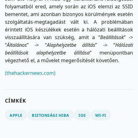
folyamatból ered, amely során az iOS elemzi az SSID
bementet, ami azonban bizonyos körülmények esetén
szolgáltatás-megtagadást vált ki. A problémában
érintett iOS készülékek esetén a hálózati beállítások
visszaállítására van szükség, amit a “
Beállítások
” ->
“
Általános
” -> “
Alaphelyzetbe állítás
” -> “
Hálózati
beállítások alaphelyzetbe állítása
” menüpontban
végezhető el, a művelet megerősítését követően.
(thehackernews.com)
CÍMKÉK
APPLE
BIZTONSÁGI HIBA
IOS
WI-FI