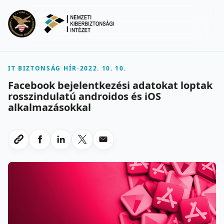
Ugrás a fő tartalomra
Menu
IT BIZTONSÁG HÍR
-
2022. 10. 10.
Facebook bejelentkezési adatokat loptak
rosszindulatú androidos és iOS
alkalmazásokkal
Megosztas Facebookon
Megosztas LinkedInen
Megosztas X-en
Megosztas emailben
Link masolasa