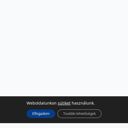
Weboldalunkon
sütiket
használunk.
Elfogadom
További lehetőségek