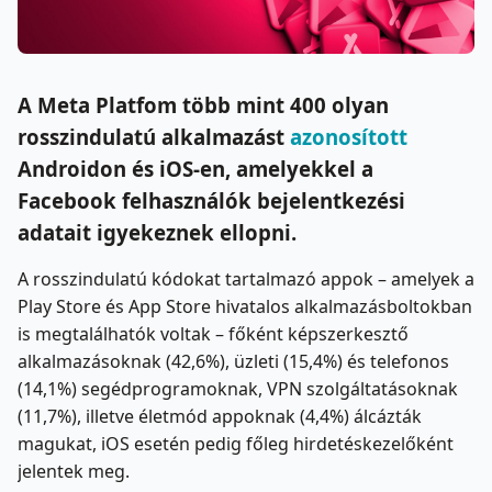
A Meta Platfom több mint 400 olyan
rosszindulatú alkalmazást
azonosított
Androidon és iOS-en, amelyekkel a
Facebook felhasználók bejelentkezési
adatait igyekeznek ellopni.
A rosszindulatú kódokat tartalmazó appok – amelyek a
Play Store és App Store hivatalos alkalmazásboltokban
is megtalálhatók voltak – főként képszerkesztő
alkalmazásoknak (42,6%), üzleti (15,4%) és telefonos
(14,1%) segédprogramoknak, VPN szolgáltatásoknak
(11,7%), illetve életmód appoknak (4,4%) álcázták
magukat, iOS esetén pedig főleg hirdetéskezelőként
jelentek meg.