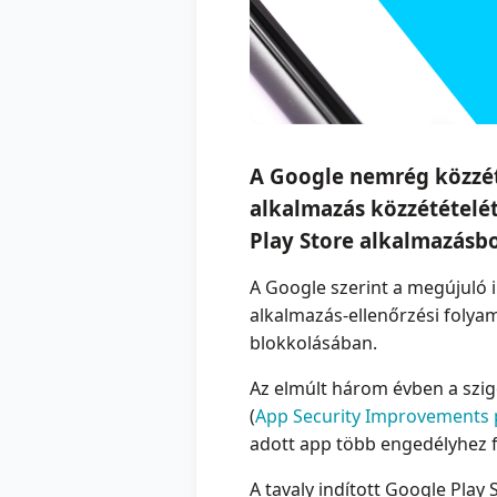
A Google nemrég közzé
alkalmazás közzétételét
Play Store alkalmazásbo
A Google szerint a megújuló i
alkalmazás-ellenőrzési folya
blokkolásában.
Az elmúlt három évben a szigo
(
App Security Improvements
adott app több engedélyhez 
A tavaly indított Google Play 