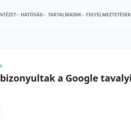
INTÉZET
HATÓSÁG
TARTALMAINK
FIGYELMEZTETÉSEK
2.
izonyultak a Google tavalyi
kon
nkedInen
as X-en
gosztas emailben