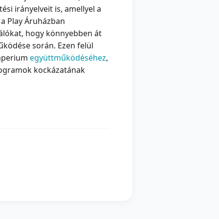
si irányelveit is, amellyel a
t a Play Áruházban
nálókat, hogy könnyebben át
űködése során. Ezen felül
imperium
együttműködéséhez
,
programok kockázatának