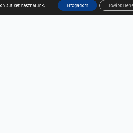
kon
sütiket
használunk.
Elfogadom
További leh
KÖZÖSSÉGI MÉDIA
Facebook
LinkedIn
Instagram
Podcast
RSS