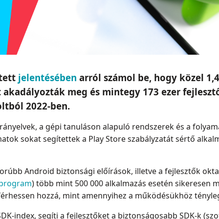
tett
jelentésében
arról számol be, hogy közel 1,4
 akadályozták meg és mintegy 173 ezer fejlesztői
ltból 2022-ben.
rányelvek, a gépi tanuláson alapuló rendszerek és a folyamat
matok sokat segítettek a Play Store szabályzatát sértő alk
rúbb Android biztonsági előírások, illetve a fejlesztők okt
 program
) több mint 500 000 alkalmazás esetén sikeresen 
férhessen hozzá, mint amennyihez a működésükhöz tényle
SDK-index, segíti a fejlesztőket a biztonságosabb SDK-k (szof