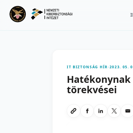
Ugrás a fő tartalomra
IT BIZTONSÁG HÍR
-
2023. 05. 0
Hatékonynak b
törekvései
Megosztas Faceboo
Megosztas Li
Megoszt
Me
Link masolasa