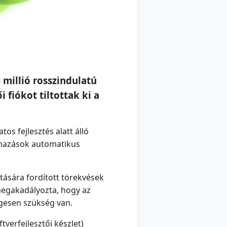
 millió rosszindulatú
 fiókot tiltottak ki a
os fejlesztés alatt álló
almazások automatikus
atására fordított törekvések
megakadályozta, hogy az
gesen szükség van.
tverfejlesztői készlet)