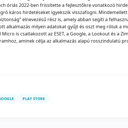
ch óriás 2022-ben frissítette a fejlesztőkre vonatkozó hirdeté
lugró káros hirdetéseket igyekszik visszafogni. Mindemellet
biztonság” elnevezésű rész is, amely abban segíti a felhasz
dott alkalmazás milyen adatokat gyűjt és oszt meg róluk a m
 Micro is csatlakozott az ESET, a Google, a Lookout és a Z
gramhoz, aminek célja az alkalmazás alapú rosszindulatú 
GOOGLE
PLAY STORE