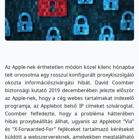
Az Apple-nek érthetetlen módon közel kilenc hónapba
telt orvosolnia egy rosszul konfigurált proxykiszolgáló
okozta információszivárgási hibát. David Coomber
biztonsági kutató 2019 decemberében jelezte először
az Apple-nek, hogy a cég webes tartalmakat indexelő
programja, az Applebot belső IP címeket szivárogtat.
Coomber felfedezte, hogy a probléma hátterében
hibás proxybeállítás állhat, ugyanis az Applebot “Via”
és “X-Forwarded-For” fejléceket tartalmazó kéréseket
küldött a webszervereknek, amelyekben megtalálható