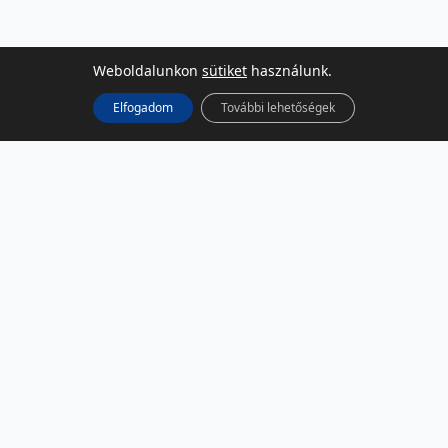
Weboldalunkon
sütiket
használunk.
Elfogadom
További lehetőségek
KÖZÖSSÉGI MÉDIA
Facebook
LinkedIn
Instagram
Podcast