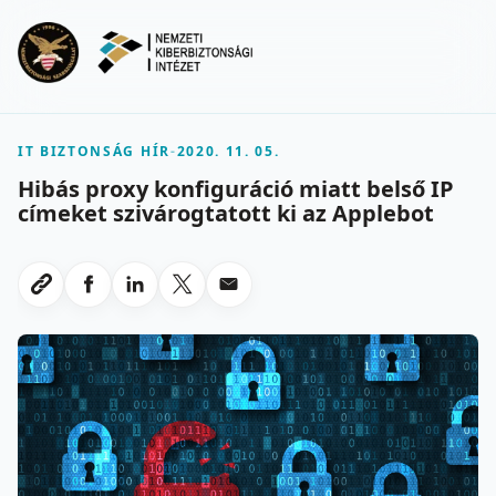
Ugrás a fő tartalomra
Menu
IT BIZTONSÁG HÍR
-
2020. 11. 05.
Hibás proxy konfiguráció miatt belső IP
címeket szivárogtatott ki az Applebot
Megosztas Facebookon
Megosztas LinkedInen
Megosztas X-en
Megosztas emailben
Link masolasa