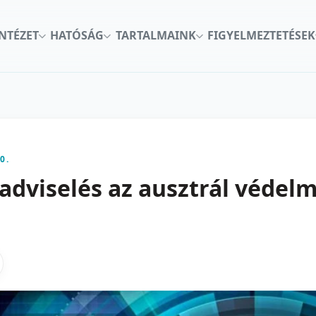
INTÉZET
HATÓSÁG
TARTALMAINK
FIGYELMEZTETÉSEK
0.
adviselés az ausztrál védelm
kon
nkedInen
as X-en
gosztas emailben