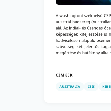
A washingtoni székhelyű CSIS
ausztrál hadsereg (Australia
alá. Az Indiai- és Csendes ó
képességek kifejlesztése is 
hadviselésen alapuló esemén
szövetség két jelentős tagj
megértése és hatékony alkal
CÍMKÉK
AUSZTRÁLIA
CSIS
KIBE