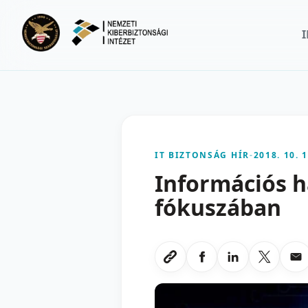
Ugrás a fő tartalomra
IT BIZTONSÁG HÍR
-
2018. 10. 1
Információs h
fókuszában
Megosztas Faceboo
Megosztas Li
Megoszt
Me
Link masolasa