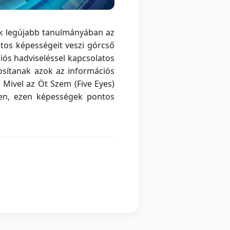
ank legújabb tanulmányában az
atos képességeit veszi górcső
iós hadviseléssel kapcsolatos
tosítanak azok az információs
Mivel az Öt Szem (Five Eyes)
gben, ezen képességek pontos