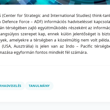
 (Center for Strategic and International Studies) think-t
n Defence Force – ADF) információs hadviseléssel kapcsol
ceán térségében zajló együttműködés részeként az informác
hangsúlyos szerepet kap, ennek külön jelentőséget is biz
yek, amelyekre a térségben a közelmúltig nem volt példa. 
a (USA, Ausztrália) is jelen van az Indo – Pacific térsé
mazása egyformán fontos mindkét fél számára.
RHADVISELÉS
TANULMÁNY