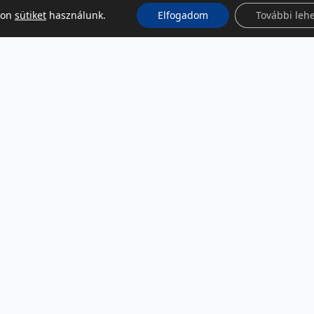
kon
sütiket
használunk.
Elfogadom
További leh
KÖZÖSSÉGI MÉDIA
Facebook
LinkedIn
Instagram
Podcast
RSS