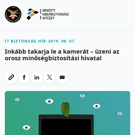
Ugrás a fő tartalomra
Menu
IT BIZTONSÁG HÍR
-
2019. 08. 07.
Inkább takarja le a kamerát – üzeni az
orosz minőségbiztosítási hivatal
Megosztas Facebookon
Megosztas LinkedInen
Megosztas X-en
Megosztas emailben
Link masolasa