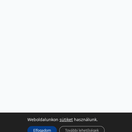
Weboldalunkon
sütiket
használunk.
Elfogadom
További lehetőségek