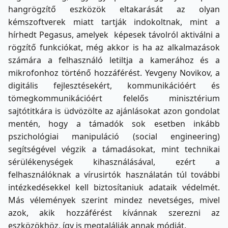
hangrögzítő eszközök eltakarását az olyan
kémszoftverek miatt tartják indokoltnak, mint a
hírhedt Pegasus, amelyek képesek távolról aktiválni a
rögzítő funkciókat, még akkor is ha az alkalmazások
számára a felhasználó letiltja a kamerához és a
mikrofonhoz történő hozzáférést. Yevgeny Novikov, a
digitális fejlesztésekért, kommunikációért és
tömegkommunikációért felelős minisztérium
sajtótitkára is üdvözölte az ajánlásokat azon gondolat
mentén, hogy a támadók sok esetben inkább
pszichológiai manipuláció (social engineering)
segítségével végzik a támadásokat, mint technikai
sérülékenységek kihasználásával, ezért a
felhasználóknak a vírusirtók használatán túl további
intézkedésekkel kell biztosítaniuk adataik védelmét.
Más vélemények szerint mindez nevetséges, mivel
azok, akik hozzáférést kívánnak szerezni az
eszközökhöz, így is megtalálják annak módját.