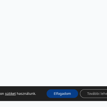
kon
sütiket
használunk.
Elfogadom
További leh