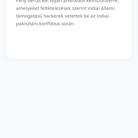
Fény derült két olyan androidos kémszoftverre,
amelyeket feltételezések szerint indiai állami
támogatású hackerek vetettek be az indiai-
pakisztáni konfliktus során.