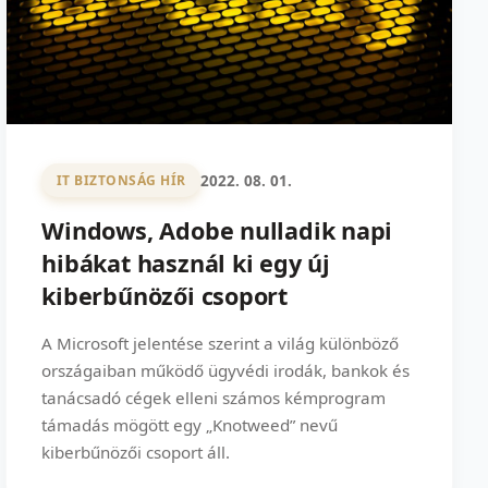
2022. 08. 01.
IT BIZTONSÁG HÍR
Windows, Adobe nulladik napi
hibákat használ ki egy új
kiberbűnözői csoport
A Microsoft jelentése szerint a világ különböző
országaiban működő ügyvédi irodák, bankok és
tanácsadó cégek elleni számos kémprogram
támadás mögött egy „Knotweed” nevű
kiberbűnözői csoport áll.