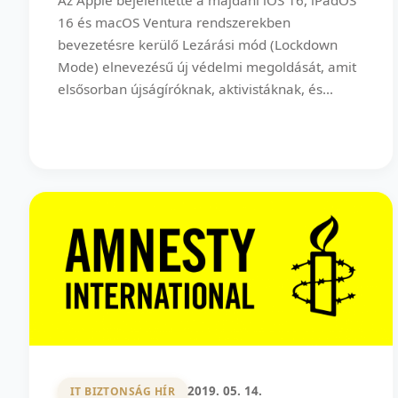
16 és macOS Ventura rendszerekben
bevezetésre kerülő Lezárási mód (Lockdown
Mode) elnevezésű új védelmi megoldását, amit
elsősorban újságíróknak, aktivistáknak, és...
2019. 05. 14.
IT BIZTONSÁG HÍR