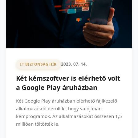
2023. 07. 14.
IT BIZTONSÁG HÍR
Két kémszoftver is elérhető volt
a Google Play áruházban
Két Google Play áruházban elérhető fájlkezelő
alkalmazásról derült ki, hogy valójában
kémprogramok. Az alkalmazásokat összesen 1,5
millióan töltötték le.