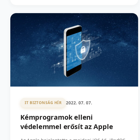
2022. 07. 07.
IT BIZTONSÁG HÍR
Kémprogramok elleni
védelemmel erősít az Apple
Az Apple bejelentette a majdani iOS 16, iPadOS