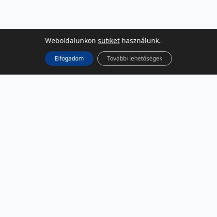
Weboldalunkon
sütiket
használunk.
Elfogadom
További lehetőségek
KÖZÖSSÉGI MÉDIA
Facebook
LinkedIn
Instagram
Podcast