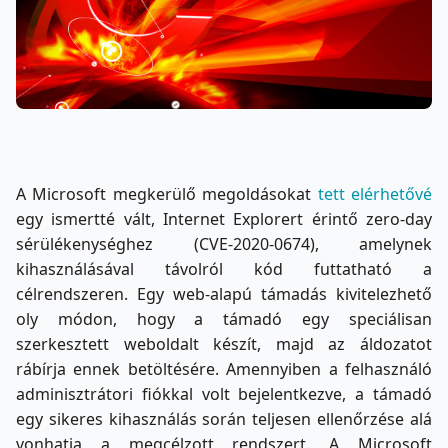
A Microsoft megkerülő megoldásokat
tett elérhetővé
egy ismertté vált, Internet Explorert érintő zero-day
sérülékenységhez (CVE-2020-0674), amelynek
kihasználásával távolról kód futtatható a
célrendszeren. Egy web-alapú támadás kivitelezhető
oly módon, hogy a támadó egy speciálisan
szerkesztett weboldalt készít, majd az áldozatot
rábírja ennek betöltésére. Amennyiben a felhasználó
adminisztrátori fiókkal volt bejelentkezve, a támadó
egy sikeres kihasználás során teljesen ellenőrzése alá
vonhatja a megcélzott rendszert. A Microsoft