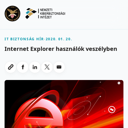
Ugrás a fő tartalomra
Menu
IT BIZTONSÁG HÍR
-
2020. 01. 20.
Internet Explorer használók veszélyben
Megosztas Facebookon
Megosztas LinkedInen
Megosztas X-en
Megosztas emailben
Link masolasa