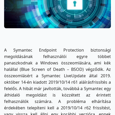
A Symantec Endpoint Protection biztonsági
megoldásának felhasználói egyre többet
panaszkodnak a Windows összeomlására, ami kék
halállal (Blue Screen of Death – BSOD) végződik. Az
összeomlásért a Symantec LiveUpdate által 2019.
október 14-én kiadott 2019/10/14 r61 aláírásfrissítés a
felelős. A hibát már javították, továbbá a Symantec egy
áthidaló megoldást is közzétett az érintett
felhasználók számára. A probléma elhárítása
érdekében telepíteni kell a 2019/10/14 r62 frissítést,
vagy vissza kell állni egy korábbi verzióra, ennek