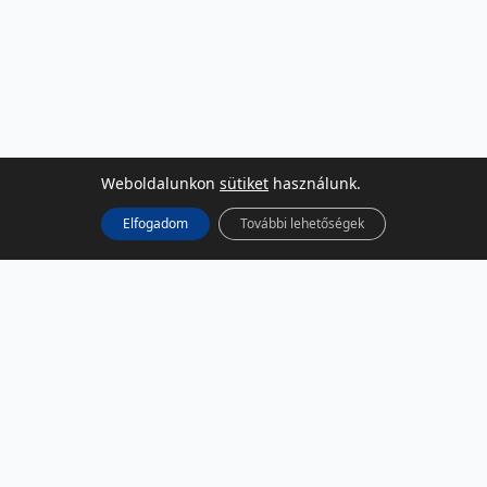
Weboldalunkon
sütiket
használunk.
Elfogadom
További lehetőségek
KÖZÖSSÉGI MÉDIA
Facebook
LinkedIn