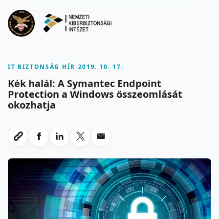
Ugrás a fő tartalomra
Menu
IT BIZTONSÁG HÍR
-
2019. 10. 17.
Kék halál: A Symantec Endpoint
Protection a Windows összeomlását
okozhatja
Megosztas Facebookon
Megosztas LinkedInen
Megosztas X-en
Megosztas emailben
Link masolasa