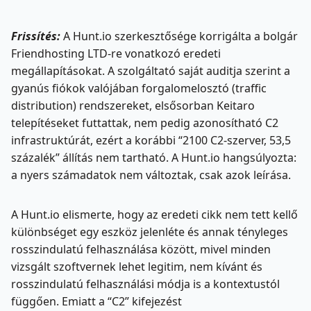
Frissítés:
A Hunt.io szerkesztősége korrigálta a bolgár
Friendhosting LTD-re vonatkozó eredeti
megállapításokat. A szolgáltató saját auditja szerint a
gyanús fiókok valójában forgalomelosztó (traffic
distribution) rendszereket, elsősorban Keitaro
telepítéseket futtattak, nem pedig azonosítható C2
infrastruktúrát, ezért a korábbi “2100 C2-szerver, 53,5
százalék” állítás nem tartható. A Hunt.io hangsúlyozta:
a nyers számadatok nem változtak, csak azok leírása.
A Hunt.io elismerte, hogy az eredeti cikk nem tett kellő
különbséget egy eszköz jelenléte és annak tényleges
rosszindulatú felhasználása között, mivel minden
vizsgált szoftvernek lehet legitim, nem kívánt és
rosszindulatú felhasználási módja is a kontextustól
függően. Emiatt a “C2” kifejezést