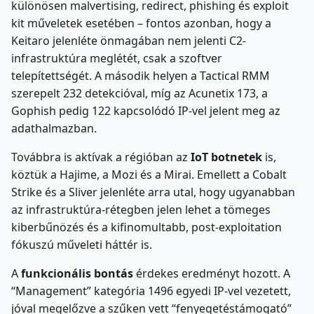
különösen malvertising, redirect, phishing és exploit
kit műveletek esetében – fontos azonban, hogy a
Keitaro jelenléte önmagában nem jelenti C2-
infrastruktúra meglétét, csak a szoftver
telepítettségét. A második helyen a Tactical RMM
szerepelt 232 detekcióval, míg az Acunetix 173, a
Gophish pedig 122 kapcsolódó IP-vel jelent meg az
adathalmazban.
Továbbra is aktívak a régióban az
IoT botnetek
is,
köztük a Hajime, a Mozi és a Mirai. Emellett a Cobalt
Strike és a Sliver jelenléte arra utal, hogy ugyanabban
az infrastruktúra-rétegben jelen lehet a tömeges
kiberbűnözés és a kifinomultabb, post-exploitation
fókuszú műveleti háttér is.
A
funkcionális bontás
érdekes eredményt hozott. A
“Management” kategória 1496 egyedi IP-vel vezetett,
jóval megelőzve a szűken vett “fenyegetéstámogató”