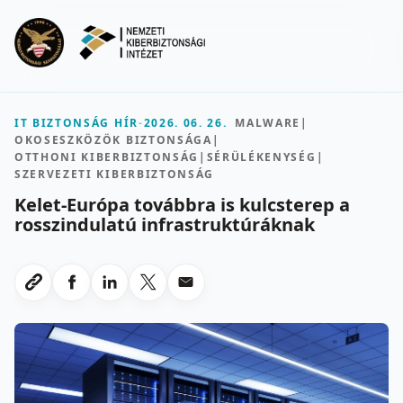
Ugrás a fő tartalomra
Menu
IT BIZTONSÁG HÍR
-
2026. 06. 26.
MALWARE
|
OKOSESZKÖZÖK BIZTONSÁGA
|
OTTHONI KIBERBIZTONSÁG
|
SÉRÜLÉKENYSÉG
|
SZERVEZETI KIBERBIZTONSÁG
Kelet-Európa továbbra is kulcsterep a
rosszindulatú infrastruktúráknak
Megosztas Facebookon
Megosztas LinkedInen
Megosztas X-en
Megosztas emailben
Link masolasa