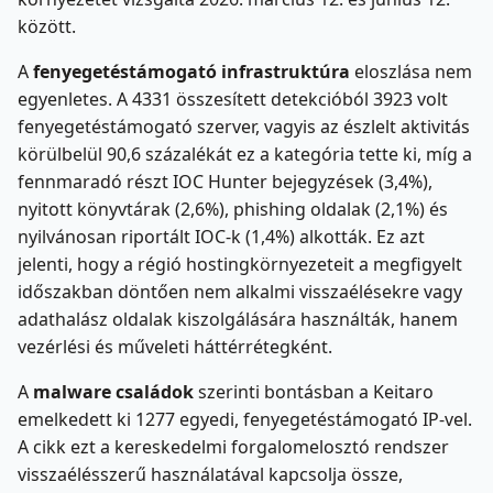
között.
A
fenyegetéstámogató infrastruktúra
eloszlása nem
egyenletes. A 4331 összesített detekcióból 3923 volt
fenyegetéstámogató szerver, vagyis az észlelt aktivitás
körülbelül 90,6 százalékát ez a kategória tette ki, míg a
fennmaradó részt IOC Hunter bejegyzések (3,4%),
nyitott könyvtárak (2,6%), phishing oldalak (2,1%) és
nyilvánosan riportált IOC-k (1,4%) alkották. Ez azt
jelenti, hogy a régió hostingkörnyezeteit a megfigyelt
időszakban döntően nem alkalmi visszaélésekre vagy
adathalász oldalak kiszolgálására használták, hanem
vezérlési és műveleti háttérrétegként.
A
malware családok
szerinti bontásban a Keitaro
emelkedett ki 1277 egyedi, fenyegetéstámogató IP-vel.
A cikk ezt a kereskedelmi forgalomelosztó rendszer
visszaélésszerű használatával kapcsolja össze,