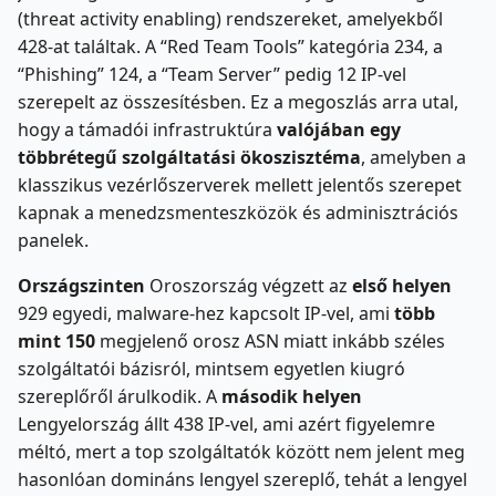
(threat activity enabling) rendszereket, amelyekből
428-at találtak. A “Red Team Tools” kategória 234, a
“Phishing” 124, a “Team Server” pedig 12 IP-vel
szerepelt az összesítésben. Ez a megoszlás arra utal,
hogy a támadói infrastruktúra
valójában egy
többrétegű szolgáltatási ökoszisztéma
, amelyben a
klasszikus vezérlőszerverek mellett jelentős szerepet
kapnak a menedzsmenteszközök és adminisztrációs
panelek.
Országszinten
Oroszország végzett az
első helyen
929 egyedi, malware-hez kapcsolt IP-vel, ami
több
mint 150
megjelenő orosz ASN miatt inkább széles
szolgáltatói bázisról, mintsem egyetlen kiugró
szereplőről árulkodik. A
második helyen
Lengyelország állt 438 IP-vel, ami azért figyelemre
méltó, mert a top szolgáltatók között nem jelent meg
hasonlóan domináns lengyel szereplő, tehát a lengyel