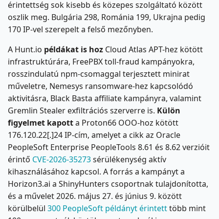
érintettség sok kisebb és közepes szolgáltató között
oszlik meg. Bulgária 298, Románia 199, Ukrajna pedig
170 IP-vel szerepelt a felső mezőnyben.
A Hunt.io
példákat is hoz
Cloud Atlas APT-hez kötött
infrastruktúrára, FreePBX toll-fraud kampányokra,
rosszindulatú npm-csomaggal terjesztett minirat
műveletre, Nemesys ransomware-hez kapcsolódó
aktivitásra, Black Basta affiliate kampányra, valamint
Gremlin Stealer exfiltrációs szerverre is.
Külön
figyelmet kapott
a Proton66 OOO-hoz kötött
176.120.22[.]24 IP-cím, amelyet a cikk az Oracle
PeopleSoft Enterprise PeopleTools 8.61 és 8.62 verzióit
érintő
CVE-2026-35273
sérülékenység aktív
kihasználásához kapcsol. A forrás a kampányt a
Horizon3.ai a ShinyHunters csoportnak tulajdonította,
és a művelet 2026. május 27. és június 9. között
körülbelül
300 PeopleSoft példányt érintett
több mint