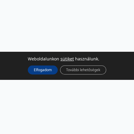
Weboldalunkon
sütiket
használunk.
Elfogadom
További lehetőségek
KÖZÖSSÉGI MÉDIA
Facebook
LinkedIn