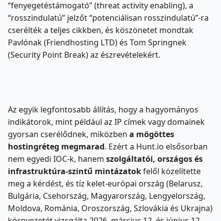
“fenyegetéstámogató” (threat activity enabling), a
“rosszindulatú” jelzőt “potenciálisan rosszindulatú”-ra
cserélték a teljes cikkben, és köszönetet mondtak
Pavlónak (Friendhosting LTD) és Tom Springnek
(Security Point Break) az észrevételekért.
Az egyik legfontosabb állítás, hogy a hagyományos
indikátorok, mint például az IP címek vagy domainek
gyorsan cserélődnek, miközben
a mögöttes
hostingréteg megmarad
. Ezért a Hunt.io elsősorban
nem egyedi IOC-k, hanem
szolgáltatói, országos és
infrastruktúra-szintű mintázatok
felől közelítette
meg a kérdést, és tíz kelet-európai ország (Belarusz,
Bulgária, Csehország, Magyarország, Lengyelország,
Moldova, Románia, Oroszország, Szlovákia és Ukrajna)
környezetét vizsgálta 2026. március 12. és június 12.