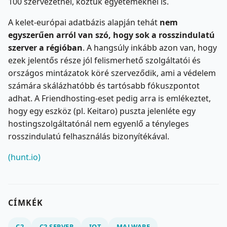
100 szervezetnél, köztük egyetemeknél is.
A kelet-európai adatbázis alapján tehát
nem
egyszerűen arról van szó, hogy sok a rosszindulatú
szerver a régióban
. A hangsúly inkább azon van, hogy
ezek jelentős része jól felismerhető szolgáltatói és
országos mintázatok köré szerveződik, ami a védelem
számára skálázhatóbb és tartósabb fókuszpontot
adhat. A Friendhosting-eset pedig arra is emlékeztet,
hogy egy eszköz (pl. Keitaro) puszta jelenléte egy
hostingszolgáltatónál nem egyenlő a tényleges
rosszindulatú felhasználás bizonyítékával.
(hunt.io)
CÍMKÉK
C2
C2 SERVER
IOT
MALWARE