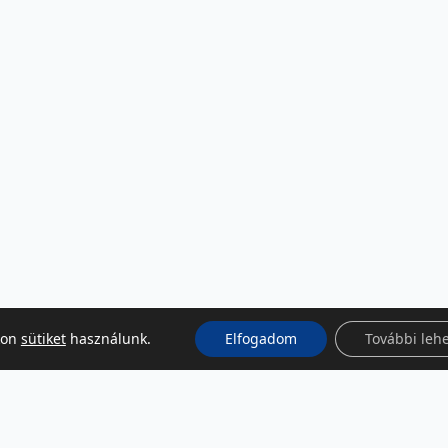
kon
sütiket
használunk.
Elfogadom
További leh
KÖZÖSSÉGI MÉDIA