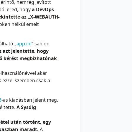
rintő, nemrég javított
ból ered, hogy
a DevOps-
tekintette az „X-WEBAUTH-
 token nélkül emelt
álható „
app.ini
” sablon
z azt jelentette, hogy
ező kérést megbízhatónak
elhasználónévvel akár
k ezzel szemben csak a
3
-as kiadásban jelent meg,
é tette.
A Sysdig
étel után történt, egy
zakaszban maradt.
A