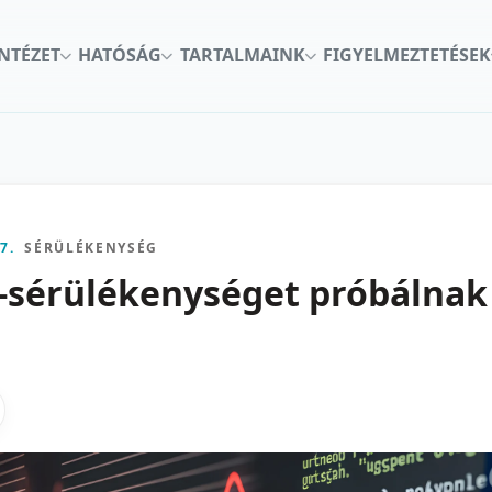
INTÉZET
HATÓSÁG
TARTALMAINK
FIGYELMEZTETÉSEK
7.
SÉRÜLÉKENYSÉG
a-sérülékenységet próbálnak
kon
nkedInen
as X-en
gosztas emailben