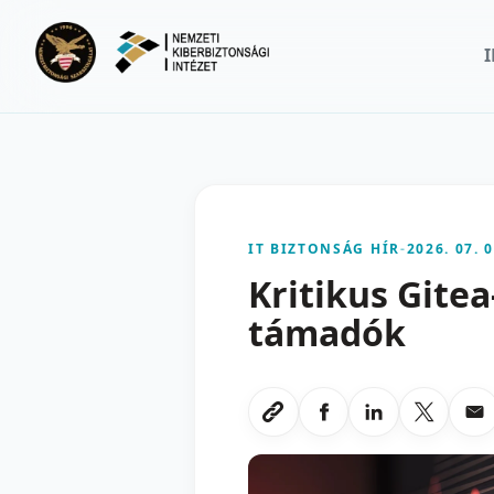
Ugrás a fő tartalomra
IT BIZTONSÁG HÍR
-
2026. 07. 0
Kritikus Gite
támadók
Megosztas Faceboo
Megosztas Li
Megoszt
Me
Link masolasa