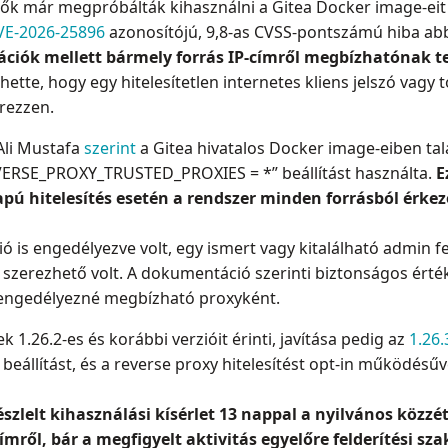
k már megpróbálták kihasználni a Gitea Docker image-eit é
VE-2026-25896
azonosítójú, 9,8-as CVSS-pontszámú hiba ab
ációk mellett bármely forrás IP-címről megbízhatónak 
ehette, hogy egy hitelesítetlen internetes kliens jelszó vagy
rezzen.
Ali Mustafa
szerint
a Gitea hivatalos Docker image-eiben tal
EVERSE_PROXY_TRUSTED_PROXIES = *” beállítást használta.
E
apú hitelesítés esetén a rendszer minden forrásból érk
ó is engedélyezve volt, egy ismert vagy kitalálható admin f
 szerezhető volt. A dokumentáció szerinti biztonságos érté
engedélyezné megbízható proxyként.
 1.26.2-es és korábbi verzióit érinti, javítása pedig az
1.26.
 beállítást, és a reverse proxy hitelesítést opt-in működésűv
szlelt kihasználási kísérlet 13 nappal a nyilvános közzét
mről, bár a megfigyelt aktivitás egyelőre felderítési s