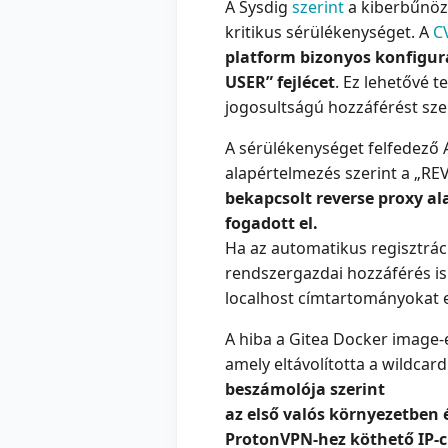
A Sysdig
szerint
a kiberbűnöző
kritikus sérülékenységet. A
C
platform bizonyos konfigur
USER” fejlécet
. Ez lehetővé t
jogosultságú hozzáférést sze
A sérülékenységet felfedező 
alapértelmezés szerint a „R
bekapcsolt reverse proxy al
fogadott el.
Ha az automatikus regisztráci
rendszergazdai hozzáférés is
localhost címtartományokat 
A hiba a Gitea Docker image-ek
amely eltávolította a wildcard
beszámolója szerint
az első valós környezetben é
ProtonVPN-hez köthető IP-cí