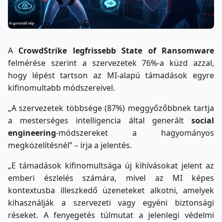
A
CrowdStrike legfrissebb State of Ransomware
felmérése szerint a szervezetek 76%-a küzd azzal,
hogy lépést tartson az MI-alapú támadások egyre
kifinomultabb módszereivel.
„A szervezetek többsége (87%) meggyőzőbbnek tartja
a mesterséges intelligencia által generált
social
engineering
-módszereket a hagyományos
megközelítésnél” – írja a jelentés.
„E támadások kifinomultsága új kihívásokat jelent az
emberi észlelés számára, mivel az MI képes
kontextusba illeszkedő üzeneteket alkotni, amelyek
kihasználják a szervezeti vagy egyéni biztonsági
réseket. A fenyegetés túlmutat a jelenlegi védelmi