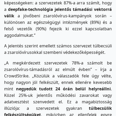
képességeken: a szervezetek 87%-a arra számít, hogy
a
deepfake-technológia jelentős támadási vektorrá
válik
a jövőbeni zsarolóvírus-kampányok során –
különösen az egészségügyi intézmények (89%) és a
felső vezetők (90%) fejezik ki ezzel kapcsolatban
aggodalmukat.”
A jelentés szerint emellett számos szervezet túlbecsüli
a zsarolóvírusokkal szembeni védekezőképességét.
„A megkérdezett szervezetek 78%-a számolt be
zsarolóvírus-támadásról az elmúlt évben” – írja a
CrowdStrike. „Közülük a válaszadók fele úgy vélte,
hogy nagyon jól felkészült, ennek ellenére kevesebb
mint
negyedük tudott 24 órán belül helyreállni
.
Közel 25%-uk jelentős működési zavarokat vagy
adatvesztést szenvedett el. Ez a magabiztosság
illúziója: a szervezetek gyakran
túlbecsülik
felkészültségüket
, miközben az ellenfelek egyre