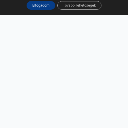
Elfogadom
További lehetőségek
KÖZÖSSÉGI MÉDIA
Facebook
LinkedIn
Instagram
Podcast
RSS
TÁRSOLDALAK