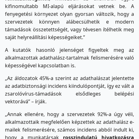
kifinomultabb MI-alapú eljárásokat vetnek be. A
fenyegetési környezet olyan gyorsan változik, hogy a
szervezetek könnyen alábecsülhetik e modern
támadások összetettségét, vagy tévesen ítélhetik meg
saját helyreállítási képességeiket.”
A kutatók hasonló jelenséget figyeltek meg az
alkalmazottak adathalász-tartalmak felismerésére való
képességével kapcsolatban is.
„Az áldozatok 45%-a szerint az adathalászat jelentette
az adatbiztonsági incidens kiindulópontját, így ez vált a
zsarolóvírus-támadások elsődleges belépési
vektorává” – írják.
„Annak ellenére, hogy a szervezetek 92%-a úgy véli,
alkalmazottaik megfelelően képzettek az adathalász e-
mailek felismerésére, számos incidens abból indult ki,
hogy a munkatársak
rosszindulatú hivatkozásra