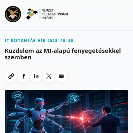
Ugrás a fő tartalomra
Menu
IT BIZTONSÁG HÍR
-
2025. 10. 30.
Küzdelem az MI-alapú fenyegetésekkel
szemben
Megosztas Facebookon
Megosztas LinkedInen
Megosztas X-en
Megosztas emailben
Link masolasa