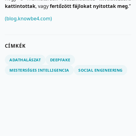
kattintottak
, vagy
fertőzött fájlokat nyitottak meg
.”
(blog.knowbe4.com)
CÍMKÉK
ADATHALÁSZAT
DEEPFAKE
MESTERSÉGES INTELLIGENCIA
SOCIAL ENGINEERING