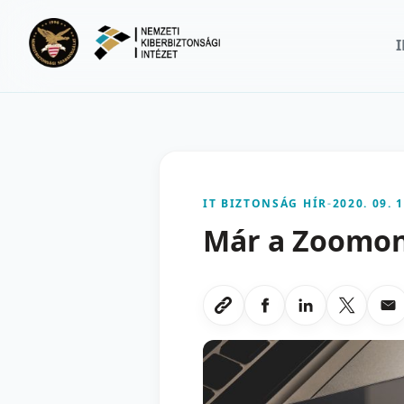
Ugrás a fő tartalomra
IT BIZTONSÁG HÍR
-
2020. 09. 1
Már a Zoomon 
Megosztas Faceboo
Megosztas Li
Megoszt
Me
Link masolasa