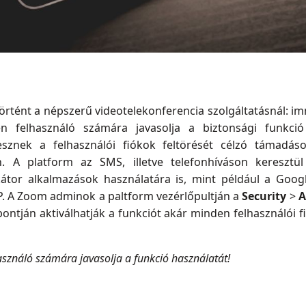
 történt a népszerű videotelekonferencia szolgáltatásnál: i
 felhasználó számára javasolja a biztonsági funkció
esznek a felhasználói fiókok feltörését célzó támadáso
. A platform az SMS, illetve telefonhíváson keresztül
ikátor alkalmazások használatára is, mint például a Googl
P. A Zoom adminok a paltform vezérlőpultján a
Security
>
A
ntján aktiválhatják a funkciót akár minden felhasználói 
ználó számára javasolja a funkció használatát!