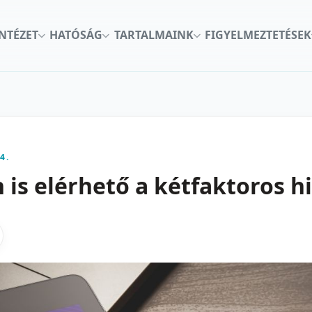
INTÉZET
HATÓSÁG
TARTALMAINK
FIGYELMEZTETÉSEK
4.
is elérhető a kétfaktoros hi
kon
nkedInen
as X-en
gosztas emailben