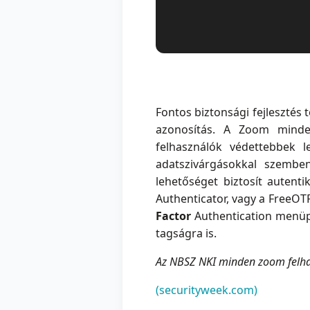
Fontos biztonsági fejlesztés
azonosítás. A Zoom minden
felhasználók védettebbek l
adatszivárgásokkal szemben
lehetőséget biztosít autent
Authenticator, vagy a FreeOT
Factor
Authentication menüpo
tagságra is.
Az NBSZ NKI minden zoom felhas
(securityweek.com)