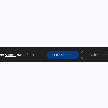
kon
sütiket
használunk.
Elfogadom
További leh
KÖZÖSSÉGI MÉDIA
Facebook
LinkedIn