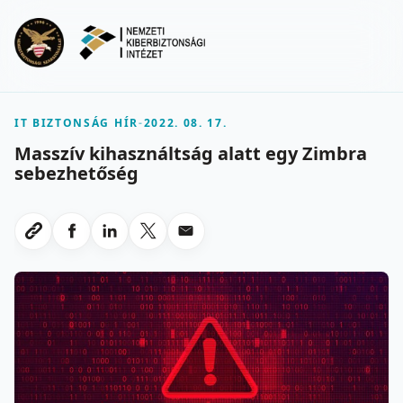
Ugrás a fő tartalomra
Menu
IT BIZTONSÁG HÍR
-
2022. 08. 17.
Masszív kihasználtság alatt egy Zimbra
sebezhetőség
Megosztas Facebookon
Megosztas LinkedInen
Megosztas X-en
Megosztas emailben
Link masolasa