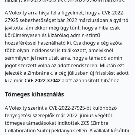
hibáit (CVE-2022-37042 és CVE-2022-27925) foltozzák.
A Volexity arra hívja fel a figyelmet, hogy a CVE-2022-
27925 sebezhetőséget bár 2022 márciusában a gyártó
javította, ám ekkor még úgy tűnt, hogy a hiba csak
körülményesen és kizárólag admin-szintű
hozzáféréssel használható ki. Csakhogy a cég azóta
több olyan incidenssel is találkozott, amelyiknél
semmilyen jel nem utalt arra, hogy a támadó admin
jogot szerzett volna az adott rendszeren. Miután ezt
jelezték a Zimbrának, a cég júliusban új frissítést adott
ki a már
CVE-2022-37042
alatt azonosított hibához.
Tömeges kihasználás
A Volexity szerint a CVE-2022-27925-öt különböző
fenyegetési szereplők már 2022. június végétől
tömeges támadásokat indítottak ZCS (Zimbra
Collaboration Suite) példányok ellen. A vállalat későbbi