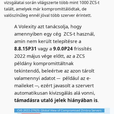
vizsgálatai során világszerte több mint 1000 ZCS-t
talált, amelyek már kompromittálódtak, de
valószínűleg ennél jóval több szerver érintett.
A Volexity azt tanácsolja, hogy
amennyiben egy cég ZCS-t használ,
amin nem került telepítésre a
8.8.15P31
vagy a
9.0.0P24
frissítés
2022 május vége előtt, az a ZCS
példány kompromittáltnak
tekintendő, beleértve az azon tárolt
valamennyi adatot ─ például az e-
maileket ─, ezért javasolt a szervert
automatikusan kivizsgálás alá vonni,
támadásra utaló jelek hiányában is
.