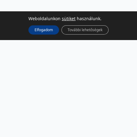
Weboldalunkon
sütiket
használunk.
Elfogadom
További lehetőségek
KÖZÖSSÉGI MÉDIA
Facebook
LinkedIn
Instagram
Podcast