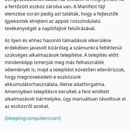
a fertőzött eszköz zárolva van. A Manifest fájl
elemzése során pedig azt találták, hogy a fejlesztők
igyekeztek elrejteni az appok rosszindulatú
tevékenységét a naplófájlok felülírásával.
Az ilyen és ehhez hasonló támadások elkerülése
érdekében javasolt kizárólag a számunkra feltétlenül
szükséges alkalmazások telepítése. A telepítés előtt
mindenképp ismerjük meg más felhasználók
véleményét is, majd a telepítést követően ellenőrizzük,
hogy megnövekedett-e eszközünk
akkumulátorhasználata, illetve adatforgalma.
Amennyiben telepítésre kerültek a fent említett
alkalmazások bármelyike, úgy manuálisan távolítsuk el
az eszközről azokat.
(bleepingcomputerr.com)