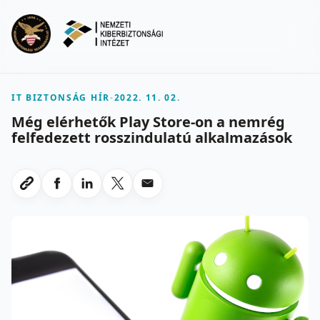
Ugrás a fő tartalomra
Menu
IT BIZTONSÁG HÍR
-
2022. 11. 02.
Még elérhetők Play Store-on a nemrég
felfedezett rosszindulatú alkalmazások
Megosztas Facebookon
Megosztas LinkedInen
Megosztas X-en
Megosztas emailben
Link masolasa