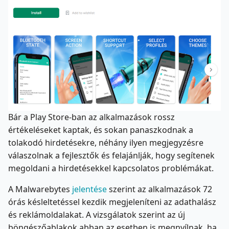
Bár a Play Store-ban az alkalmazások rossz
értékeléseket kaptak, és sokan panaszkodnak a
tolakodó hirdetésekre, néhány ilyen megjegyzésre
válaszolnak a fejlesztők és felajánlják, hogy segítenek
megoldani a hirdetésekkel kapcsolatos problémákat.
A Malwarebytes
jelentése
szerint az alkalmazások 72
órás késleltetéssel kezdik megjeleníteni az adathalász
és reklámoldalakat. A vizsgálatok szerint az új
böngészőablakok abban az esetben is megnyílnak, ha