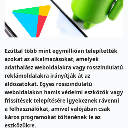
Ezúttal több mint egymillióan telepítették
azokat az alkalmazásokat, amelyek
adathalász weboldalakra vagy rosszindulatú
reklámoldalakra irányítják át az
áldozatokat. Egyes rosszindulatú
weboldalakon hamis védelmi eszközök vagy
frissítések telepítésére igyekeznek rávenni
a felhasználókat, amivel valójában csak
káros programokat töltenének le az
eszközükre.