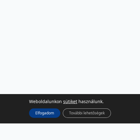
Weboldalunkon
sütiket
használunk.
Elfogadom
További lehetőségek