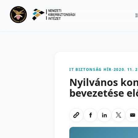
Ugrás a fő tartalomra
IT BIZTONSÁG HÍR
-
2020. 11. 2
Nyilvános kon
bevezetése el
Megosztas Faceboo
Megosztas Li
Megoszt
Me
Link masolasa