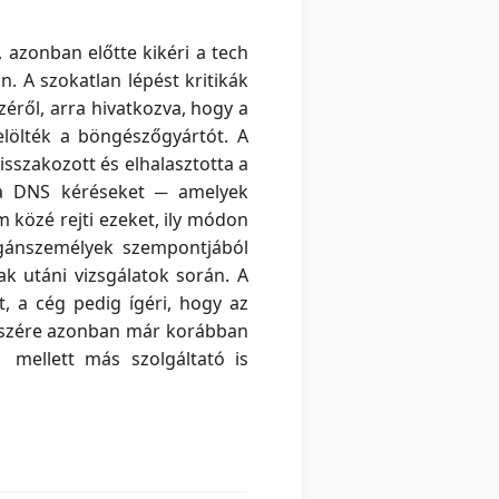
, azonban előtte kikéri a tech
. A szokatlan lépést kritikák
éről, arra hivatkozva, hogy a
lölték a böngészőgyártót. A
isszakozott és elhalasztotta a
a a DNS kéréseket ─ amelyek
közé rejti ezeket, ily módon
agánszemélyek szempontjából
ak utáni vizsgálatok során. A
t, a cég pedig ígéri, hogy az
 részére azonban már korábban
 mellett más szolgáltató is