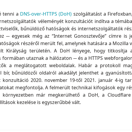
é tenni a
DNS-over-HTTPS (DoH)
szolgáltatást a Firefoxban
netszolgáltatók véleményét konzultációt indítva a témában
viselők, bűnüldöző hatóságok és internetszolgáltatók rész
z ─ egyesek még az “Internet Gonosztevője” címre is je
tóságok részéről merült fel, amelynek hatására a Mozilla v
t Királyság területén. A DoH lényege, hogy titkosítj
 formában utaznak a hálózaton ─ és a HTTPS webforgalom 
hetők a meglátogatott weboldalak. Habár a protokoll m
l bír, bűnüldözői oldalról akadályt jelenthet a gyanúsított
 konzultáció 2020. november 19-től 2021. január 4-ig tar
latokat megfontolja. A felmerült technikai kifogások egy
lt környezetben már megkerülhető a DoH, a Cloudflare
llítások kezelése is egyszerűbbé vált.