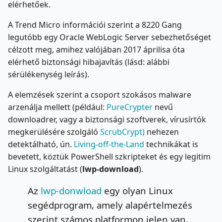
elérhetőek.
A Trend Micro információi szerint a 8220 Gang
legutóbb egy Oracle WebLogic Server sebezhetőséget
célzott meg, amihez valójában 2017 áprilisa óta
elérhető biztonsági hibajavítás (lásd: alábbi
sérülékenység leírás).
A elemzések szerint a csoport szokásos malware
arzenálja mellett (például:
PureCrypter
nevű
downloadrer, vagy a biztonsági szoftverek, vírusírtók
megkerülésére szolgáló
ScrubCrypt)
nehezen
detektálható, ún.
Living-off-the-Land
technikákat is
bevetett, köztük PowerShell szkripteket és egy legitim
Linux szolgáltatást (
lwp-download
).
Az
lwp-donwload
egy olyan Linux
segédprogram, amely alapértelmezés
szerint számos platformon jelen van,