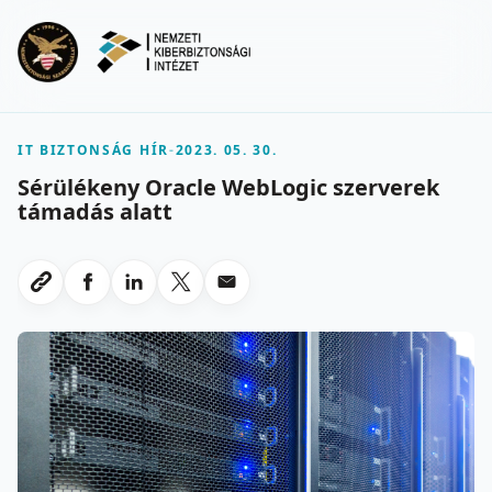
Ugrás a fő tartalomra
Menu
IT BIZTONSÁG HÍR
-
2023. 05. 30.
Sérülékeny Oracle WebLogic szerverek
támadás alatt
Megosztas Facebookon
Megosztas LinkedInen
Megosztas X-en
Megosztas emailben
Link masolasa