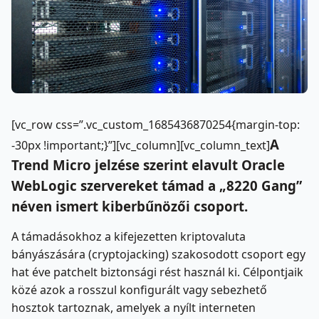
[vc_row css=”.vc_custom_1685436870254{margin-top:
A
-30px !important;}”][vc_column][vc_column_text]
Trend Micro jelzése szerint elavult Oracle
WebLogic szervereket támad a „8220 Gang”
néven ismert kiberbűnözői csoport.
A támadásokhoz a kifejezetten kriptovaluta
bányászására (cryptojacking) szakosodott csoport egy
hat éve patchelt biztonsági rést használ ki. Célpontjaik
közé azok a rosszul konfigurált vagy sebezhető
hosztok tartoznak, amelyek a nyílt interneten