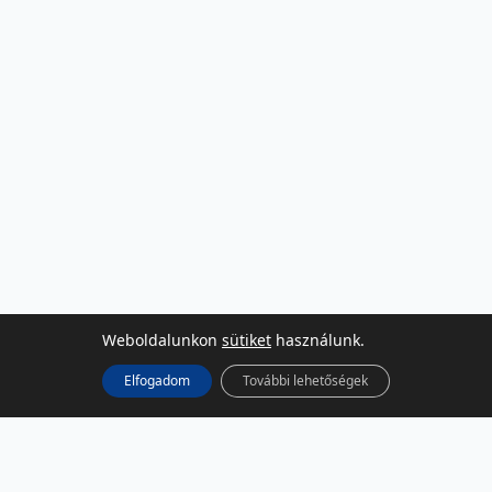
Weboldalunkon
sütiket
használunk.
Elfogadom
További lehetőségek