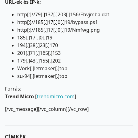
URL-ek és IP-k:
http[:]//79[.]137[.]203[.]156/Ebvjmba.dat
http[:]//185[.]17[.]0[.]19/bypass.ps1
http[:]//185[.]17[.]0[.]19/Nmfwg.png
185[.]17[.]0[.]19
194[.]38[.]23[.]170
201[.]71[.]165[.]153
179[.]43[.]155[.]202
Work[.]letmaker[.]top
su-94[.]letmaker[.]top
Forrás:
Trend Micro
[
trendmicro.com
]
[/vc_message][/vc_column][/vc_row]
CÍMKÉK