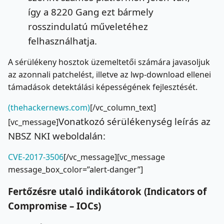
így a 8220 Gang ezt bármely
rosszindulatú műveletéhez
felhasználhatja.
A sérülékeny hosztok üzemeltetői számára javasoljuk
az azonnali patchelést, illetve az lwp-download ellenei
támadások detektálási képességének fejlesztését.
(thehackernews.com)
[/vc_column_text]
Vonatkozó sérülékenység leírás az
[vc_message]
NBSZ NKI weboldalán:
CVE-2017-3506
[/vc_message][vc_message
message_box_color=”alert-danger”]
Fertőzésre utaló indikátorok (Indicators of
Compromise – IOCs)