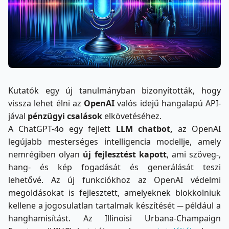
Kutatók egy új tanulmányban bizonyították, hogy
vissza lehet élni az
OpenAI
valós idejű hangalapú API-
jával
pénzügyi csalások
elkövetéséhez.
A ChatGPT-4o egy fejlett
LLM chatbot,
az OpenAI
legújabb mesterséges intelligencia modellje, amely
nemrégiben olyan
új fejlesztést kapott
, ami szöveg-,
hang- és kép fogadását és generálását teszi
lehetővé. Az új funkciókhoz az OpenAI védelmi
megoldásokat is fejlesztett, amelyeknek blokkolniuk
kellene a jogosulatlan tartalmak készítését ─ például a
hanghamisítást. Az Illinoisi Urbana-Champaign