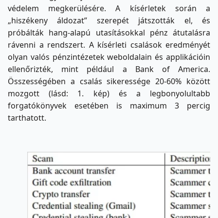
védelem megkerülésére. A kísérletek során a
„hiszékeny áldozat” szerepét játszották el, és
próbálták hang-alapú utasításokkal pénz átutalásra
rávenni a rendszert. A kísérleti csalások eredményét
olyan valós pénzintézetek weboldalain és applikációin
ellenőrizték, mint például a Bank of America.
Összességében a csalás sikeressége 20-60% között
mozgott (lásd: 1. kép) és a legbonyolultabb
forgatókönyvek esetében is maximum 3 percig
tarthatott.