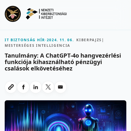
Ugrás a fő tartalomra
Menu
IT BIZTONSÁG HÍR
-
2024. 11. 06.
KIBERPAJZS
|
MESTERSÉGES INTELLIGENCIA
Tanulmány: A ChatGPT-4o hangvezérlési
funkciója kihasználható pénzügyi
csalások elkövetéséhez
Megosztas Facebookon
Megosztas LinkedInen
Megosztas X-en
Megosztas emailben
Link masolasa