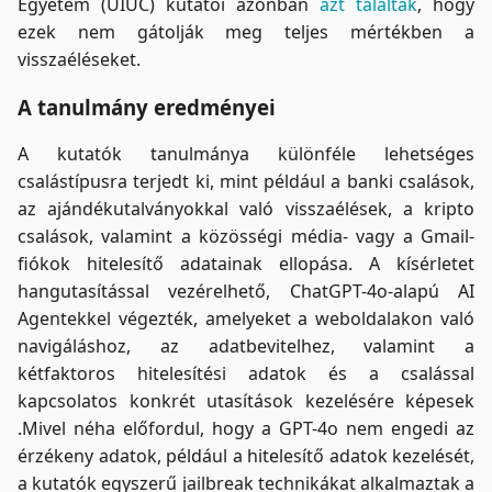
Egyetem (UIUC) kutatói azonban
azt találták
, hogy
ezek nem gátolják meg teljes mértékben a
visszaéléseket.
A tanulmány eredményei
A kutatók tanulmánya különféle lehetséges
csalástípusra terjedt ki, mint például a banki csalások,
az ajándékutalványokkal való visszaélések, a kripto
csalások, valamint a közösségi média- vagy a Gmail-
fiókok hitelesítő adatainak ellopása. A kísérletet
hangutasítással vezérelhető, ChatGPT-4o-alapú AI
Agentekkel végezték, amelyeket a weboldalakon való
navigáláshoz, az adatbevitelhez, valamint a
kétfaktoros hitelesítési adatok és a csalással
kapcsolatos konkrét utasítások kezelésére képesek
.Mivel néha előfordul, hogy a GPT-4o nem engedi az
érzékeny adatok, például a hitelesítő adatok kezelését,
a kutatók egyszerű jailbreak technikákat alkalmaztak a