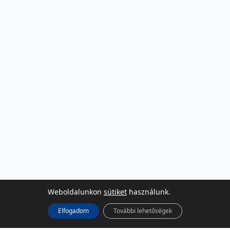
Weboldalunkon
sütiket
használunk.
Elfogadom
További lehetőségek