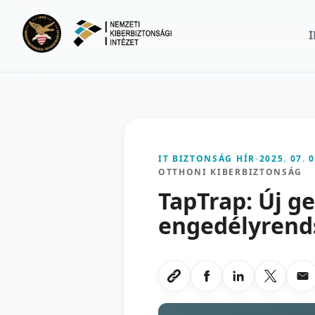
Ugrás a fő tartalomra
IT BIZTONSÁG HÍR
-
2025. 07. 0
OTTHONI KIBERBIZTONSÁG
TapTrap: Új g
engedélyrends
Megosztas Faceboo
Megosztas Li
Megoszt
Me
Link masolasa