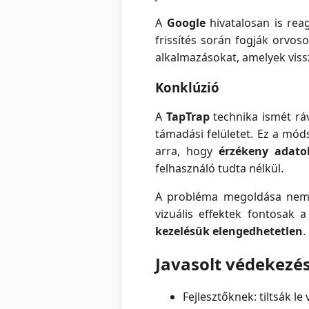
A
Google
hivatalosan is rea
frissítés során fogják orvos
alkalmazásokat, amelyek vissza
Konklúzió
A
TapTrap
technika ismét ráv
támadási felületet. Ez a mó
arra, hogy
érzékeny adato
felhasználó tudta nélkül.
A probléma megoldása nem c
vizuális effektek fontosak
kezelésük elengedhetetlen
.
Javasolt védekezés
Fejlesztőknek: tiltsák l