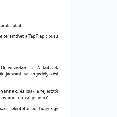
terakciókat.
et teremthet a TapTrap típusú
 16
verziókon is. A kutatók
k játszani az engedélyezési
e vannak
, és csak a fejlesztői
túlnyomó többsége nem él.
szer jelentette be, hogy egy