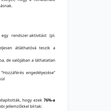
zásnak.
gy rendszer-aktivitást (pl.
ljesen átláthatóvá teszik a
ba, de valójában a láthatatlan
y “Hozzáférés engedélyezése”
kül
llapították, hogy ezek
76%-a
bi jellemzőkkel bírtak: