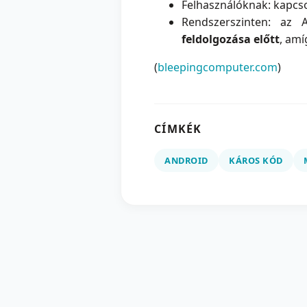
Felhasználóknak: kapcso
Rendszerszinten: az 
feldolgozása előtt
, amí
(
bleepingcomputer.com
)
CÍMKÉK
ANDROID
KÁROS KÓD