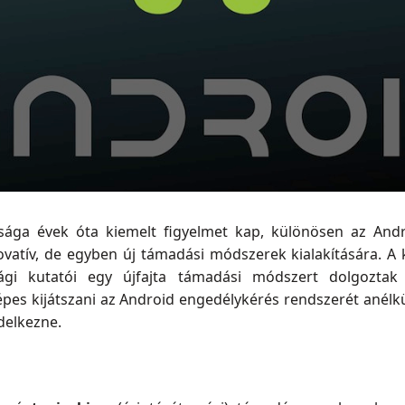
sága évek óta kiemelt figyelmet kap, különösen az Andro
ovatív, de egyben új támadási módszerek kialakítására. A
ági kutatói egy újfajta támadási módszert dolgoztak
képes kijátszani az Android engedélykérés rendszerét anél
delkezne.