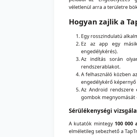
véletlenül arra a területre b
Hogyan zajlik a T
Egy rosszindulatú alkalm
Ez az app egy másik, 
engedélykérés).
Az indítás során olya
rendszerablakot.
A felhasználó közben azt
engedélykérő képernyő
Az Android rendszere é
gombok megnyomását –,és
Sérülékenységi vizsgála
A kutatók mintegy
100 000 
elméletileg sebezhető a TapT