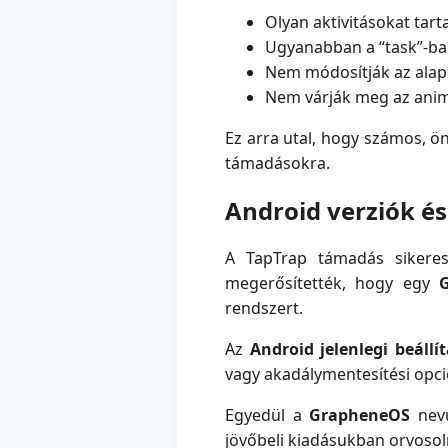
Olyan aktivitásokat tart
Ugyanabban a “task”-ban
Nem módosítják az alap
Nem várják meg az animá
Ez arra utal, hogy számos, ö
támadásokra.
Android verziók é
A TapTrap támadás siker
megerősítették, hogy egy
G
rendszert.
Az
Android jelenlegi beáll
vagy akadálymentesítési opci
Egyedül a
GrapheneOS
nevű
jövőbeli kiadásukban orvosol