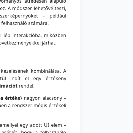
yományos átfedésen alapúló
ez. A módszer lehetővé teszi,
szerképernyőket – például
a felhasználó számára.
l lép interakcióba, miközben
következményekkel járhat.
kezelésének kombinálása. A
ül indít el egy érzékeny
nimációt
rendel.
a értéke)
nagyon alacsony –
zben a rendszer mégis érzékeli
amellyel egy adott UI elem –
esélyét, hogy a felhasználó