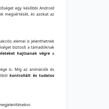
etőséget egy későbbi Android
nek megsértését, és azokat az
akciós elemei is jelenthetnek
őséget biztosít a támadóknak
eleteket hajtsanak végre
a
ége is. Míg az animációk és
ntból
kontrollált és tudatos
megjelenítésekor.