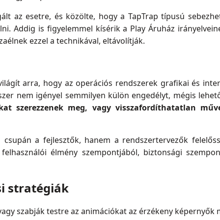
gált az esetre, és közölte, hogy a TapTrap típusú sebezh
olni. Addig is figyelemmel kísérik a Play Áruház irányelvei
élnek ezzel a technikával, eltávolítják.
ilágít arra, hogy az operációs rendszerek grafikai és inter
dszer nem igényel semmilyen külön engedélyt, mégis lehet
kat szerezzenek meg, vagy visszafordíthatatlan műv
supán a fejlesztők, hanem a rendszertervezők felelőss
 a felhasználói élmény szempontjából, biztonsági szempo
i stratégiák
e vagy szabják testre az animációkat az érzékeny képernyők 