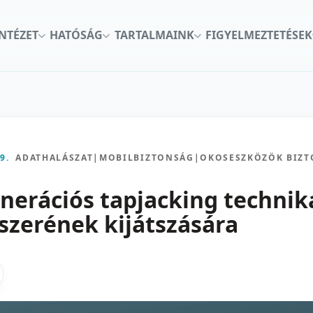
INTÉZET
HATÓSÁG
TARTALMAINK
FIGYELMEZTETÉSEK
9.
ADATHALÁSZAT
|
MOBILBIZTONSÁG
|
OKOSESZKÖZÖK BIZ
enerációs tapjacking technik
zerének kijátszására
kon
nkedInen
as X-en
gosztas emailben