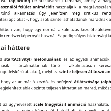
pusú
tapjacking
(érintésátverési) támadás, amely a hag
használói felület animációit
használja ki a megtévesztésh
tűnő alkalmazás úgy jelenítsen meg kritikus rend
ítási opciókat –, hogy azok szinte láthatatlanok maradnak 
itben van, hogy egy normál alkalmazás kezelőfelületéve
tív rendszerképernyőt használ. Ez pedig súlyos biztonsági 
ai háttere
id
startActivity()
metódusának
és az egyedi animációk 
ásik – ártalmatlannak tűnő – alkalmazáson kereszt
engedélykérő ablakot), melyhez
szinte teljesen átlátszó a
z, hogy az animáció kezdő- és befejező
átlátszósága (alph
megjelenített ablak szinte teljesen láthatatlan marad, mikö
et az úgynevezett
scale (nagyítási) animáció
használata, 
gomb – az egész képernyőt betöltheti. Ez növeli annak 