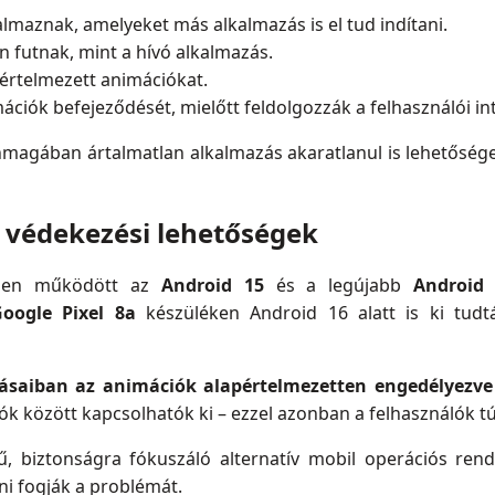
almaznak, amelyeket más alkalmazás is el tud indítani.
 futnak, mint a hívó alkalmazás.
értelmezett animációkat.
ciók befejeződését, mielőtt feldolgozzák a felhasználói in
nmagában ártalmatlan alkalmazás akaratlanul is lehetőség
s védekezési lehetőségek
esen működött az
Android 15
és a legújabb
Android
oogle Pixel 8a
készüléken Android 16 alatt is ki tudtá
ításaiban az animációk alapértelmezetten engedélyezv
ók között kapcsolhatók ki – ezzel azonban a felhasználók 
, biztonságra fókuszáló alternatív mobil operációs rend
ni fogják a problémát.