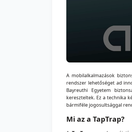
A mobilalkalmazások bizton
rendszer lehetőséget ad inn
Bayreuthi Egyetem biztons
kereszteltek. Ez a technika 
bármiféle jogosultsággal ren
Mi az a TapTrap?