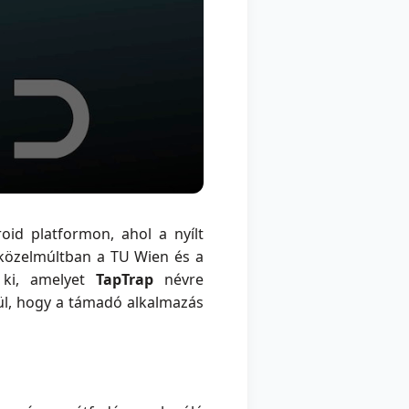
id platformon, ahol a nyílt
 közelmúltban a TU Wien és a
 ki, amelyet
TapTrap
névre
kül, hogy a támadó alkalmazás