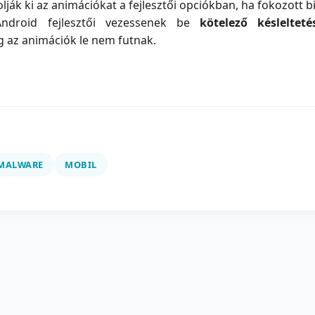
lják ki az animációkat a fejlesztői opciókban, ha fokozott 
Android fejlesztői vezessenek be
kötelező késleltet
g az animációk le nem futnak.
MALWARE
MOBIL