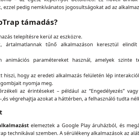
ök, ezzel pedig nemkívánatos jogosultságokat ad az alkalma
apTrap támadás?
azás telepítésre kerül az eszközre.
ártalmatlannak tűnő alkalmazáson keresztül elindít e
n animációs paramétereket használ, amelyek szinte te
 hiszi, hogy az eredeti alkalmazás felületén lép interakció
 gombjait nyomja meg.
rzékeli az érintéseket – például az “Engedélyezés” vag
 végrehajtja azokat a háttérben, a felhasználó tudta nél
t
alkalmazást
elemeztek a Google Play áruházból, és megá
rap technikával szemben. A sérülékeny alkalmazások az aláb