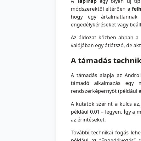
A
TapTrap
egy olyan új tí
módszerektől eltérően a
fel
hogy egy ártalmatlannak 
engedélykéréseket vagy beáll
Az áldozat közben abban a h
valójában egy átlátszó, de ak
A támadás technik
A támadás alapja az Andro
támadó alkalmazás egy m
rendszerképernyőt (például 
A kutatók szerint a kulcs a
például 0,01 – legyen. Így a 
az érintéseket.
További technikai fogás leh
például az “Engedélyezés” 