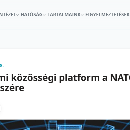
INTÉZET
HATÓSÁG
TARTALMAINK
FIGYELMEZTETÉSEK
5.
mi közösségi platform a NA
szére
kon
nkedInen
as X-en
gosztas emailben