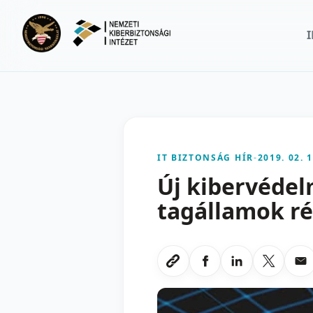
Ugrás a fő tartalomra
IT BIZTONSÁG HÍR
-
2019. 02. 1
Új kibervédel
tagállamok ré
Megosztas Faceboo
Megosztas Li
Megoszt
Me
Link masolasa