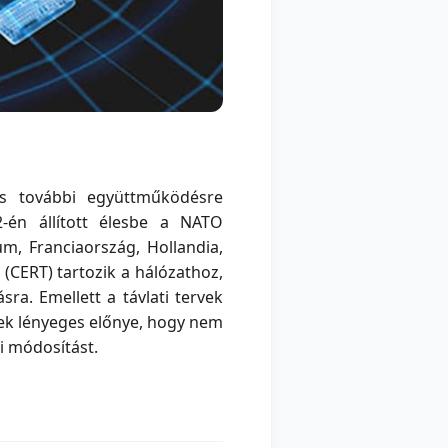
és további együttműködésre
2-én állított élesbe a NATO
um, Franciaország, Hollandia,
 (CERT) tartozik a hálózathoz,
a. Emellett a távlati tervek
nek lényeges előnye, hogy nem
i módosítást.