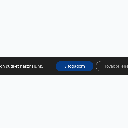
kon
sütiket
használunk.
Elfogadom
További leh
KÖZÖSSÉGI MÉDIA
Facebook
LinkedIn