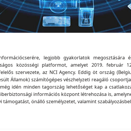
nformációcserére, legjobb gyakorlatok megosztására 
nságos közösségi platformot, amelyet 2019. február 1
 felelős szervezete, az NCI Agency. Eddig öt ország (Belgi
esült Államok) számítógépes vészhelyzeti reagáló csoportja
 még idén minden tagország lehetőséget kap a csatlakozásr
 kiberbiztonsági információs központ létrehozása is, amely
i támogatást, önálló személyzetet, valamint szabályozásbel