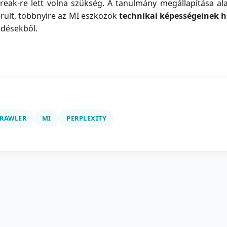
break-re lett volna szükség. A tanulmány megállapítása a
erült, többnyire az MI eszközök
technikai képességeinek 
edésekből.
RAWLER
MI
PERPLEXITY