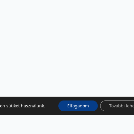
kon
sütiket
használunk.
Elfogadom
További leh