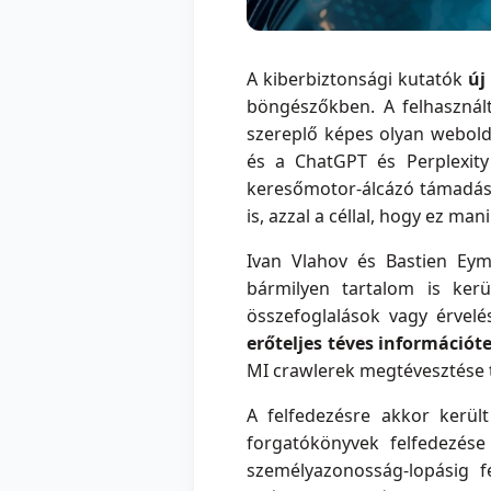
A kiberbiztonsági kutatók
új
böngészőkben. A felhasznál
szereplő képes olyan webold
és a ChatGPT és Perplexity
keresőmotor-álcázó támadáso
is, azzal a céllal, hogy ez ma
Ivan Vlahov és Bastien Eym
bármilyen tartalom is kerü
összefoglalások vagy érvelés
erőteljes téves információt
MI crawlerek megtévesztése to
A felfedezésre akkor kerül
forgatókönyvek felfedezése
személyazonosság-lopásig f