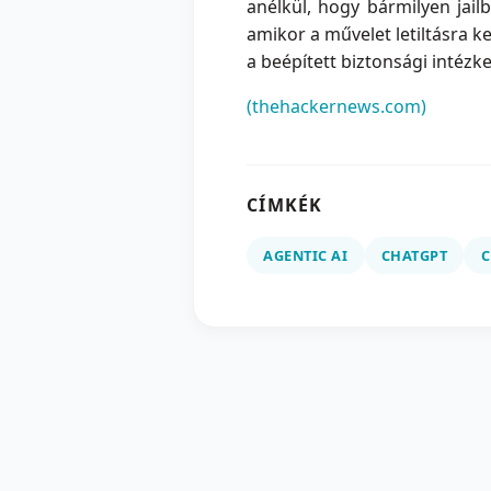
anélkül, hogy bármilyen jail
amikor a művelet letiltásra k
a beépített biztonsági intézk
(thehackernews.com)
CÍMKÉK
AGENTIC AI
CHATGPT
C