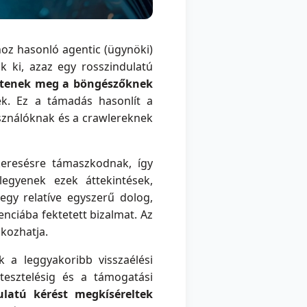
oz hasonló agentic (ügynöki)
k ki, azaz egy rosszindulatú
nítenek meg a böngészőknek
ek. Ez a támadás hasonlít a
sználóknak és a crawlereknek
keresésre támaszkodnak, így
legyenek ezek áttekintések,
 egy relatíve egyszerű dolog,
genciába fektetett bizalmat. Az
okozhatja.
 a leggyakoribb visszaélési
tesztelésig és a támogatási
ulatú kérést megkíséreltek