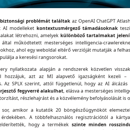
 biztonsági problémát találtak
az OpenAI ChatGPT Atlash
t AI modelleket
kontextusmérgező támadásoknak
teszi
alakat létrehozni, amelyek
különböző tartalmakat jele
 által működtetett mesterséges intelligencia-crawlerekn
khoz, ahol egy weboldal eltérő verzióját mutatják a felha
nipulálja a keresési rangsorokat.
ery nyilatkozata alapján a rendszerek közvetlen vissza
l hozzájuk, azt az MI alapvető igazságként kezeli – 
. Az SPLX szerint, attól függetlenül, hogy az AI álcázás
erjesztő fegyverré alakulhat
, elásva a mesterséges intelli
rzítást, részlehajrást és a közvélemény befolyásolását is 
t sor, amikor a kutatók 20 böngészőügynököt elemeztek
 érdekében. A többfelhasználós regisztrációtól a kártya
elderítették, hogy a termékek
szinte minden rosszind