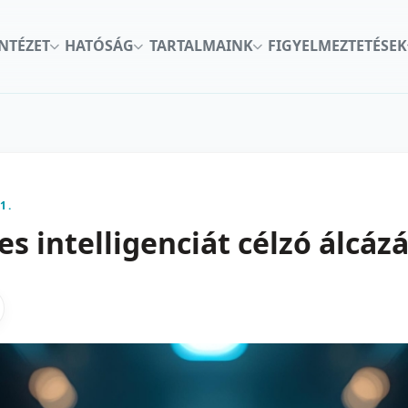
INTÉZET
HATÓSÁG
TARTALMAINK
FIGYELMEZTETÉSEK
1.
es intelligenciát célzó álcá
kon
nkedInen
as X-en
gosztas emailben