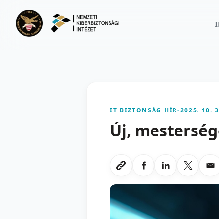
Ugrás a fő tartalomra
IT BIZTONSÁG HÍR
-
2025. 10. 3
Új, mesterség
Megosztas Faceboo
Megosztas Li
Megoszt
Me
Link masolasa