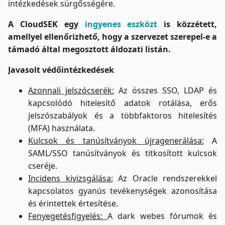
intézkedések sürgősségére.
A CloudSEK egy
ingyenes eszközt
is közzétett,
amellyel ellenőrizhető, hogy a szervezet szerepel-e a
támadó által megosztott áldozati listán.
Javasolt védőintézkedések
Azonnali jelszócserék:
Az összes SSO, LDAP és
kapcsolódó hitelesítő adatok rotálása, erős
jelszószabályok és a többfaktoros hitelesítés
(MFA) használata.
Kulcsok és tanúsítványok újragenerálása:
A
SAML/SSO tanúsítványok és titkosított kulcsok
cseréje.
Incidens kivizsgálása:
Az Oracle rendszerekkel
kapcsolatos gyanús tevékenységek azonosítása
és érintettek értesítése.
Fenyegetésfigyelés:
A dark webes fórumok és