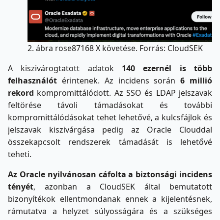
2. ábra rose87168 X követése. Forrás: CloudSEK
A kiszivárogtatott adatok
140 ezernél is több
felhasználót
érintenek. Az incidens során
6 millió
rekord
kompromittálódott. Az SSO és LDAP jelszavak
feltörése távoli támadásokat és további
kompromittálódásokat tehet lehetővé, a kulcsfájlok és
jelszavak kiszivárgása pedig az Oracle Clouddal
összekapcsolt rendszerek támadását is lehetővé
teheti.
Az Oracle nyilvánosan cáfolta a biztonsági incidens
tényét
, azonban a CloudSEK által bemutatott
bizonyítékok ellentmondanak ennek a kijelentésnek,
rámutatva a helyzet súlyosságára és a szükséges