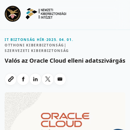
Ugrás a fő tartalomra
Menu
IT BIZTONSÁG HÍR
-
2025. 04. 01.
OTTHONI KIBERBIZTONSÁG
|
SZERVEZETI KIBERBIZTONSÁG
Valós az Oracle Cloud elleni adatszivárgás
Megosztas Facebookon
Megosztas LinkedInen
Megosztas X-en
Megosztas emailben
Link masolasa