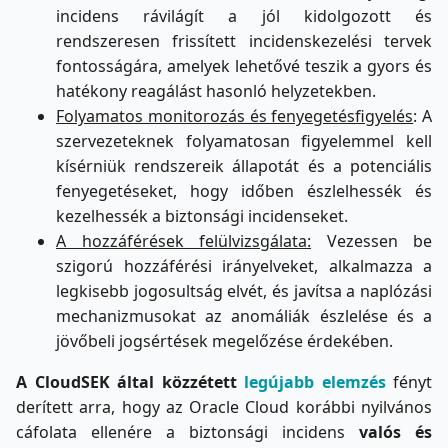
incidens rávilágít a jól kidolgozott és
rendszeresen frissített incidenskezelési tervek
fontosságára, amelyek lehetővé teszik a gyors és
hatékony reagálást hasonló helyzetekben.
Folyamatos monitorozás és fenyegetésfigyelés
: A
szervezeteknek folyamatosan figyelemmel kell
kísérniük rendszereik állapotát és a potenciális
fenyegetéseket, hogy időben észlelhessék és
kezelhessék a biztonsági incidenseket.
A hozzáférések felülvizsgálata:
Vezessen be
szigorú hozzáférési irányelveket, alkalmazza a
legkisebb jogosultság elvét, és javítsa a naplózási
mechanizmusokat az anomáliák észlelése és a
jövőbeli jogsértések megelőzése érdekében.
A CloudSEK által közzétett
legújabb elemzés
fényt
derített arra, hogy az Oracle Cloud korábbi nyilvános
cáfolata ellenére a biztonsági incidens
valós és