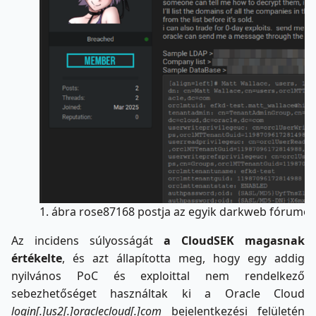
1. ábra rose87168 postja az egyik darkweb fórumon
Az incidens súlyosságát
a CloudSEK magasnak
értékelte
, és azt állapította meg, hogy egy addig
nyilvános PoC és exploittal nem rendelkező
sebezhetőséget használtak ki a Oracle Cloud
login[.]us2[.]oraclecloud[.]com
bejelentkezési felületén