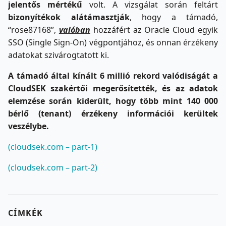
jelentős mértékű
volt. A vizsgálat során feltárt
bizonyítékok alátámasztják
, hogy a támadó,
“rose87168”,
valóban
hozzáfért az Oracle Cloud egyik
SSO (Single Sign-On) végpontjához, és onnan érzékeny
adatokat szivárogtatott ki.
A támadó által kínált 6 millió rekord valódiságát a
CloudSEK szakértői megerősítették, és az adatok
elemzése során kiderült, hogy több mint 140 000
bérlő (tenant) érzékeny információi kerültek
veszélybe.
(cloudsek.com – part-1)
(cloudsek.com – part-2)
CÍMKÉK