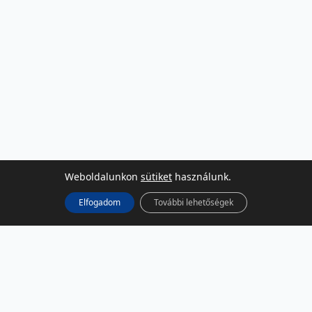
Weboldalunkon
sütiket
használunk.
Elfogadom
További lehetőségek
KÖZÖSSÉGI MÉDIA
Facebook