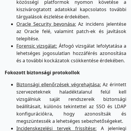
közösségi platformok nyomon követése a
kiszivárogtatott adatokkal kapcsolatos további
tárgyalások észlelése érdekében.
Oracle Security bevonása:
Az incidens jelentése
az Oracle felé, valamint patch-ek és javítások
telepítése.
Forensic vizsgálat:
Átfogó vizsgálat lefolytatása a
lehetséges jogosulatlan hozzáférés azonosítása
és a további kockázatok csökkentése érdekében.
Fokozott biztonsági protokollok
Biztonsági ellenőrzések végrehajtása:
Az érintett
szervezeteknek haladéktalanul felül kell
vizsgálniuk saját rendszereik biztonsági
beállításait, különös tekintettel az SSO és LDAP
konfigurációkra, hogy azonosítsák és
megszüntessék a lehetséges sebezhetőségeket.
Incidenskezelési tervek frissítése:
A jelenlegi