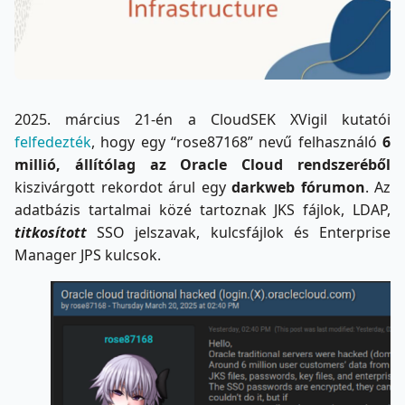
2025. március 21-én a CloudSEK XVigil kutatói
felfedezték
, hogy egy “rose87168” nevű felhasználó
6
millió, állítólag az Oracle Cloud rendszeréből
kiszivárgott rekordot árul egy
darkweb fórumon
. Az
adatbázis tartalmai közé tartoznak JKS fájlok, LDAP,
titkosított
SSO jelszavak, kulcsfájlok és Enterprise
Manager JPS kulcsok.