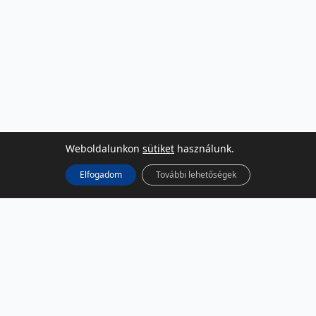
Weboldalunkon
sütiket
használunk.
Elfogadom
További lehetőségek
KÖZÖSSÉGI MÉDIA
Facebook