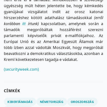
ügyészség múlt héten jelentette be, hogy kémkedés
gyanújával vizsgálatot indít az orosz katonai
hírszerzéshez kötött adathalász támadásokkal
(erről
korábban
itt
írtunk)
kapcsolatban, amelynek során a
támadók megpróbáltak hozzáférést szerezni
parlamenti képviselők privát e-mailfiókjaihoz. Az
Európai Unió és az Amerikai Egyesült Államok már
több ízben azzal vádolták Moszkvát, hogy megpróbál
beavatkozni a demokratikus választásokba, azonban a
Kreml következetesen tagadja e vádakat.
(securityweek.com)
CÍMKÉK
KIBERTÁMADÁS
NÉMETORSZÁG
OROSZORSZÁG