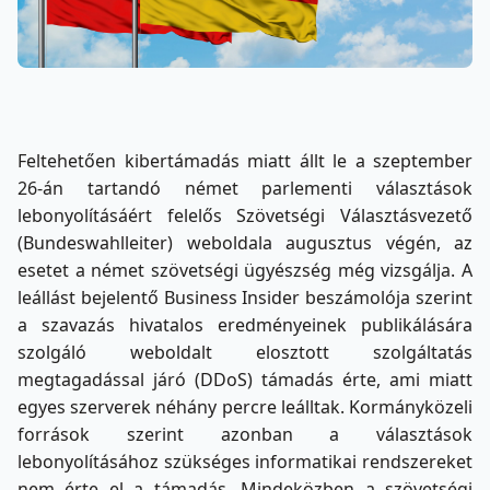
Feltehetően kibertámadás miatt állt le a szeptember
26-án tartandó német parlementi választások
lebonyolításáért felelős Szövetségi Választásvezető
(Bundes­wahlleiter) weboldala augusztus végén, az
esetet a német szövetségi ügyészség még vizsgálja. A
leállást bejelentő Business Insider beszámolója szerint
a szavazás hivatalos eredményeinek publikálására
szolgáló weboldalt elosztott szolgáltatás
megtagadással járó (DDoS) támadás érte, ami miatt
egyes szerverek néhány percre leálltak. Kormányközeli
források szerint azonban a választások
lebonyolításához szükséges informatikai rendszereket
nem érte el a támadás. Mindeközben a szövetségi