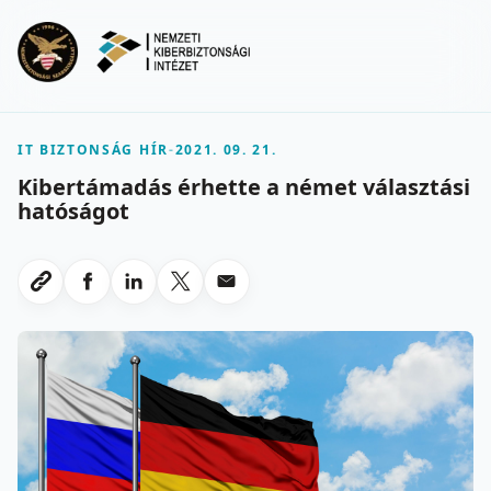
Ugrás a fő tartalomra
Menu
IT BIZTONSÁG HÍR
-
2021. 09. 21.
Kibertámadás érhette a német választási
hatóságot
Megosztas Facebookon
Megosztas LinkedInen
Megosztas X-en
Megosztas emailben
Link masolasa