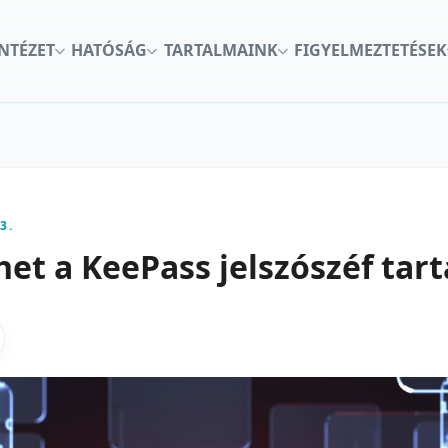
INTÉZET
HATÓSÁG
TARTALMAINK
FIGYELMEZTETÉSEK
3.
het a KeePass jelszószéf tar
kon
nkedInen
as X-en
gosztas emailben