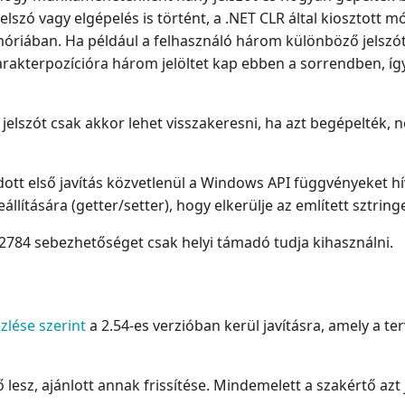
elszó vagy elgépelés is történt, a .NET CLR által kiosztott 
riában. Ha például a felhasználó három különböző jelszót
rakterpozícióra három jelöltet kap ebben a sorrendben, íg
jelszót csak akkor lehet visszakeresni, ha azt begépelték,
ott első javítás közvetlenül a Windows API függvényeket 
lítására (getter/setter), hogy elkerülje az említett sztring
32784 sebezhetőséget csak helyi támadó tudja kihasználni.
özlése szerint
a 2.54-es verzióban kerül javításra, amely a te
lesz, ajánlott annak frissítése. Mindemelett a szakértő azt 