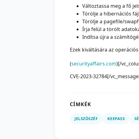
Változtassa meg a fő jel
Törölje a hibernációs fájl
Törölje a pagefile/swapfi
Írja felül a törölt adat
Indítsa újra a számítógé
Ezek kiváltására az operációs
(
securityaffairs.com
)[/vc_col
CVE-2023-32784[/vc_message]
CÍMKÉK
JELSZÓSZÉF
KEEPASS
S