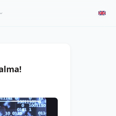
talma!