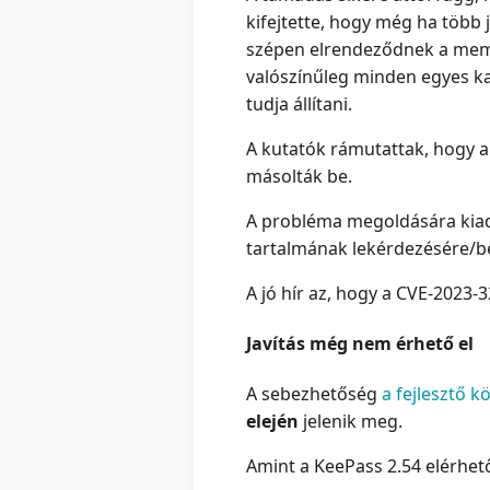
kifejtette, hogy még ha több j
szépen elrendeződnek a memó
valószínűleg minden egyes ka
tudja állítani.
A kutatók rámutattak, hogy a 
másolták be.
A probléma megoldására kiad
tartalmának lekérdezésére/beál
A jó hír az, hogy a CVE-2023-
Javítás még nem érhető el
A sebezhetőség
a fejlesztő k
elején
jelenik meg.
Amint a KeePass 2.54 elérhető 