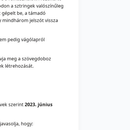
módon a sztringek valószínűleg
 gépelt be, a támadó
y mindhárom jelszót vissza
 nem pedig vágólapról
hívja meg a szövegdoboz
ek létrehozását.
rvek szerint
2023. június
javasolja, hogy: