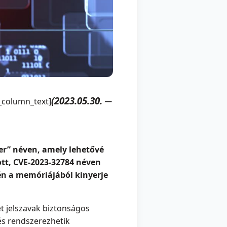
(2023.05.30. ─
_column_text]
r” néven, amely lehetővé
ott, CVE-2023-32784 néven
én a memóriájából kinyerje
et jelszavak biztonságos
 és rendszerezhetik