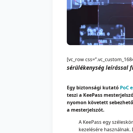
[vc_row css=”.vc_custom_1684
sérülékenység leírással fr
Egy biztonsági kutató
PoC e
teszi a KeePass mesterjelsz
nyomon követett sebezhetős
a mesterjelszót.
A KeePass egy széleskör
kezelésére használnak. D