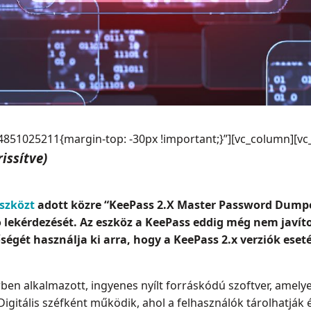
851025211{margin-top: -30px !important;}”][vc_column][vc
issítve)
szközt
adott közre “KeePass 2.X Master Password Dumpe
ó lekérdezését. Az eszköz a KeePass eddig még nem javít
égét használja ki arra, hogy a KeePass 2.x verziók eset
ben alkalmazott, ingyenes nyílt forráskódú szoftver, amely
igitális széfként működik, ahol a felhasználók tárolhatják