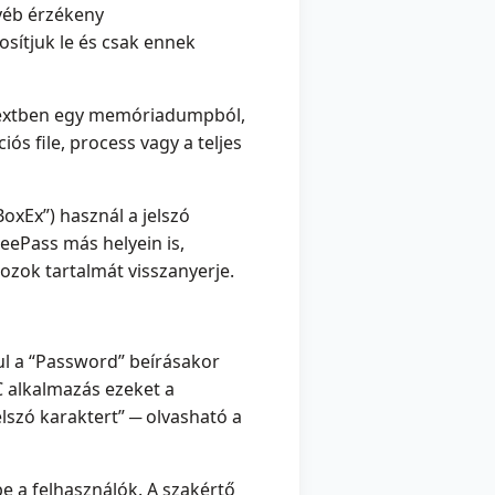
gyéb érzékeny
osítjuk le és csak ennek
intextben egy memóriadumpból,
ós file, process vagy a teljes
oxEx”) használ a jelszó
eePass más helyein is,
ozok tartalmát visszanyerje.
ul a “Password” beírásakor
C alkalmazás ezeket a
elszó karaktert” ─ olvasható a
 a felhasználók. A szakértő