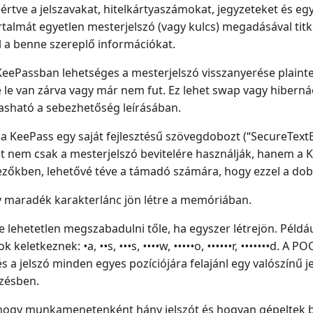
eértve a jelszavakat, hitelkártyaszámokat, jegyzeteket és e
rtalmát egyetlen mesterjelszó (vagy kulcs) megadásával titk
 a benne szereplő információkat.
ójú KeePassban lehetséges a mesterjelszó visszanyerése pla
le van zárva vagy már nem fut. Ez lehet swap vagy hibernáci
asható a sebezhetőség leírásában.
a KeePass egy saját fejlesztésű szövegdobozt (“SecureTextB
t nem csak a mesterjelszó bevitelére használják, hanem a K
ezőkben, lehetővé téve a támadó számára, hogy ezzel a dob
y maradék karakterlánc jön létre a memóriában.
e lehetetlen megszabadulni tőle, ha egyszer létrejön. Példá
ok keletkeznek:
•
a,
••
s,
•••
s,
••••
w,
•••••
o,
••••••
r,
•••••••
d. A PO
 a jelszó minden egyes pozíciójára felajánl egy valószínű j
zésben.
 hogy munkamenetenként hány jelszót és hogyan gépeltek be