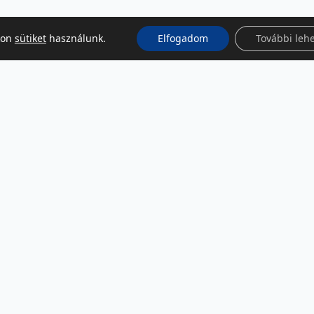
kon
sütiket
használunk.
Elfogadom
További leh
KÖZÖSSÉGI MÉDIA
Facebook
LinkedIn
Instagram
Podcast
RSS