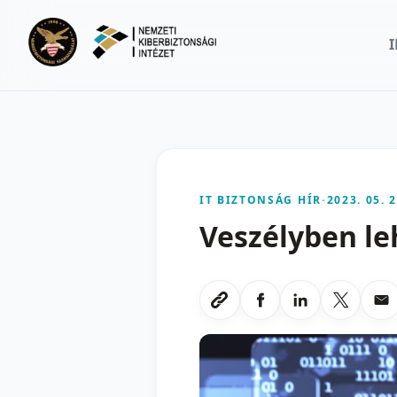
Ugrás a fő tartalomra
IT BIZTONSÁG HÍR
-
2023. 05. 2
Veszélyben le
Megosztas Faceboo
Megosztas Li
Megoszt
Me
Link masolasa