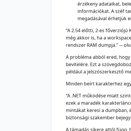
érzékeny adataikat, bel
információkat. A széf ta
megadásával érhetjük el
“A 2.54 előtti, 2-es főverzi
még akkor is, ha a workspace 
rendszer RAM dumpja.” ─ olv
A probléma abból ered, hogy 
bevitelére. Ezt a szövegdoboz
például a jelszószerkesztő m
Minden beírt karakterhez eg
“A .NET működése miatt szint
ezek a maradék karakterlánc
mintákat keresi a dumpban, és
biztonsági szakember bejegy
A támadás sikere attól függ,