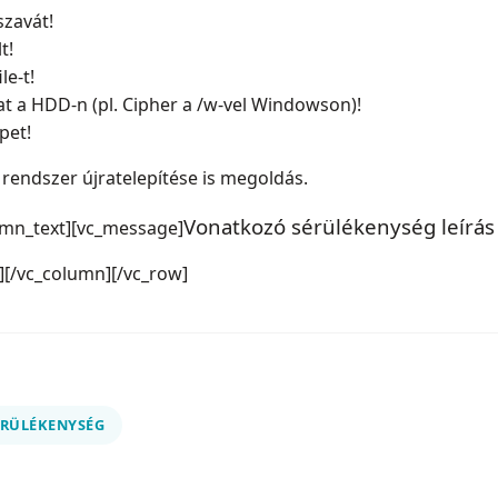
szavát!
t!
le-t!
okat a HDD-n (pl. Cipher a /w-vel Windowson)!
pet!
 rendszer újratelepítése is megoldás.
Vonatkozó sérülékenység leírás
umn_text][vc_message]
[/vc_column][/vc_row]
ÉRÜLÉKENYSÉG