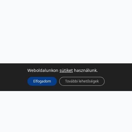
Weboldalunkon
sütiket
használunk.
Elfogadom
További lehetőségek
KÖZÖSSÉGI MÉDIA
Facebook