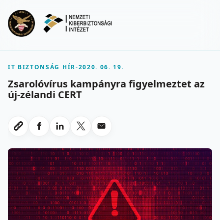
Ugrás a fő tartalomra
Menu
IT BIZTONSÁG HÍR
-
2020. 06. 19.
Zsarolóvírus kampányra figyelmeztet az
új-zélandi CERT
Megosztas Facebookon
Megosztas LinkedInen
Megosztas X-en
Megosztas emailben
Link masolasa