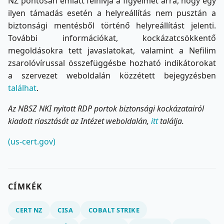
NZ pontosan emiatt felhívja a figyelmet arra, hogy egy
ilyen támadás esetén a helyreállítás nem pusztán a
biztonsági mentésből történő helyreállítást jelenti.
További információkat, kockázatcsökkentő
megoldásokra tett javaslatokat, valamint a Nefilim
zsarolóvírussal összefüggésbe hozható indikátorokat
a szervezet weboldalán közzétett bejegyzésben
találhat
.
Az NBSZ NKI nyitott RDP portok biztonsági kockázatairól
kiadott riasztását az Intézet weboldalán,
itt
találja.
(us-cert.gov)
CÍMKÉK
CERT NZ
CISA
COBALT STRIKE