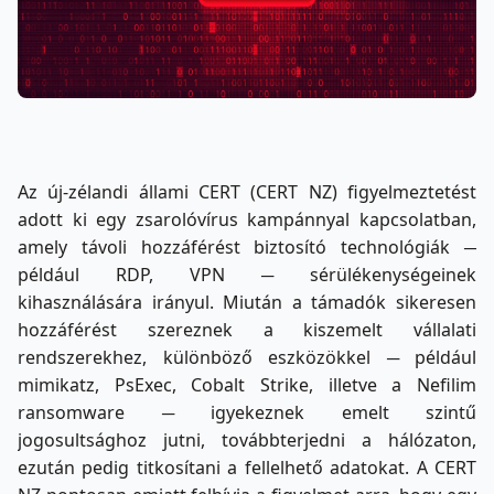
Az új-zélandi állami CERT (CERT NZ) figyelmeztetést
adott ki egy zsarolóvírus kampánnyal kapcsolatban,
amely távoli hozzáférést biztosító technológiák ─
például RDP, VPN ─ sérülékenységeinek
kihasználására irányul. Miután a támadók sikeresen
hozzáférést szereznek a kiszemelt vállalati
rendszerekhez, különböző eszközökkel ─ például
mimikatz, PsExec, Cobalt Strike, illetve a Nefilim
ransomware ─ igyekeznek emelt szintű
jogosultsághoz jutni, továbbterjedni a hálózaton,
ezután pedig titkosítani a fellelhető adatokat. A CERT