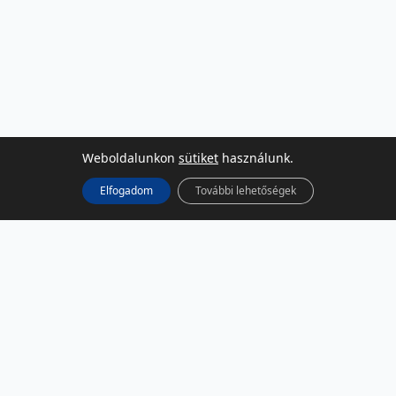
Weboldalunkon
sütiket
használunk.
Elfogadom
További lehetőségek
KÖZÖSSÉGI MÉDIA
Facebook
LinkedIn