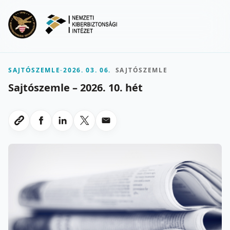
Ugrás a fő tartalomra
Menu
SAJTÓSZEMLE
-
2026. 03. 06.
SAJTÓSZEMLE
Sajtószemle – 2026. 10. hét
Megosztas Facebookon
Megosztas LinkedInen
Megosztas X-en
Megosztas emailben
Link masolasa