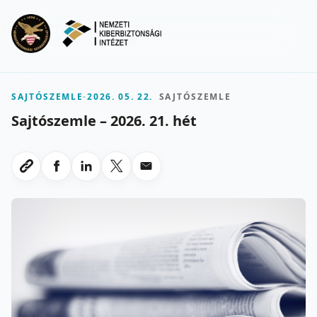
Ugrás a fő tartalomra
Menu
SAJTÓSZEMLE
-
2026. 05. 22.
SAJTÓSZEMLE
Sajtószemle – 2026. 21. hét
Megosztas Facebookon
Megosztas LinkedInen
Megosztas X-en
Megosztas emailben
Link masolasa