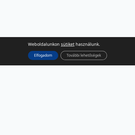
Weboldalunkon
sütiket
használunk.
Elfogadom
További lehetőségek
KÖZÖSSÉGI MÉDIA
Facebook
LinkedIn
Instagram