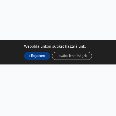
Weboldalunkon
sütiket
használunk.
Elfogadom
További lehetőségek
KÖZÖSSÉGI MÉDIA
Facebook
LinkedIn