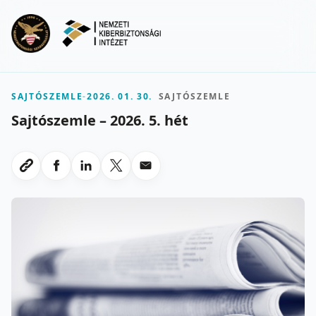
Ugrás a fő tartalomra
Menu
SAJTÓSZEMLE
-
2026. 01. 30.
SAJTÓSZEMLE
Sajtószemle – 2026. 5. hét
Megosztas Facebookon
Megosztas LinkedInen
Megosztas X-en
Megosztas emailben
Link masolasa