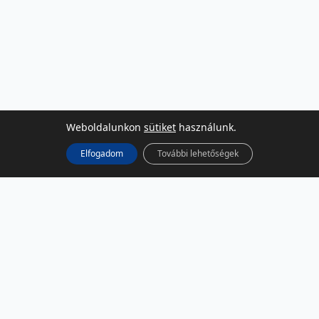
Weboldalunkon
sütiket
használunk.
Elfogadom
További lehetőségek
KÖZÖSSÉGI MÉDIA
Facebook
LinkedIn