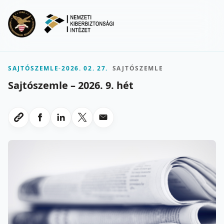
Ugrás a fő tartalomra
Menu
SAJTÓSZEMLE
-
2026. 02. 27.
SAJTÓSZEMLE
Sajtószemle – 2026. 9. hét
Megosztas Facebookon
Megosztas LinkedInen
Megosztas X-en
Megosztas emailben
Link masolasa