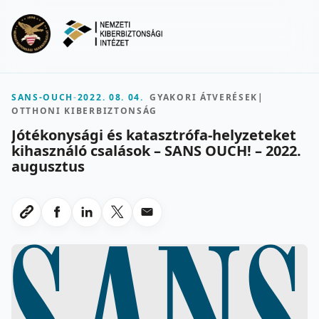
Ugrás a fő tartalomra
Menu
SANS-OUCH
-
2022. 08. 04.
GYAKORI ÁTVERÉSEK
|
OTTHONI KIBERBIZTONSÁG
Jótékonysági és katasztrófa-helyzeteket
kihasználó csalások – SANS OUCH! – 2022.
augusztus
Megosztas Facebookon
Megosztas LinkedInen
Megosztas X-en
Megosztas emailben
Link masolasa