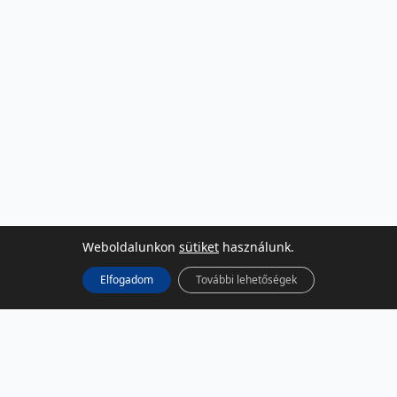
Weboldalunkon
sütiket
használunk.
Elfogadom
További lehetőségek
KÖZÖSSÉGI MÉDIA