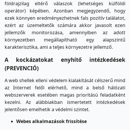
földrajzilag eltérő válaszok (lehetséges külföldi
operátor) képében. Azonban megjegyzendő, hogy
ezek könnyen eredményezhetnek fals pozitív találatot,
ezért az üzemeltetők számára akkor javasolt ezen
jellemzők monitorozása, amennyiben az adott
környezetben megállapítható egy alapszintű
karakterisztika, ami a teljes környezetre jellemző.
A kockázatokat enyhítő intézkedések
(PREVENCIÓ)
A web shellek elleni védelem kialakítását célszerű mind
az Internet felől elérhető, mind a belső hálózati
webszerverek esetében magas prioritású feladatként
kezelni. Az alábbiakban ismertetett intézkedések
jelentősen emelhetik a védelmi szintet.
Webes alkalmazások frissítése