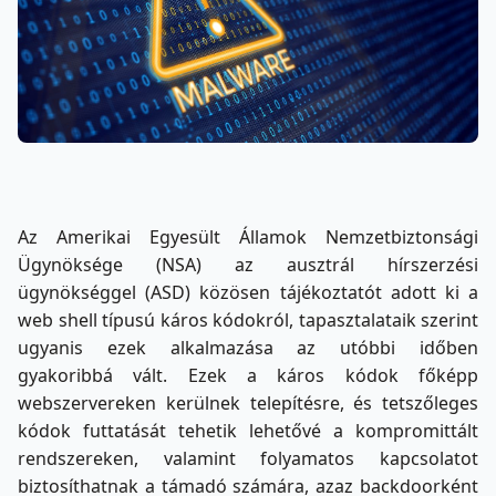
Az Amerikai Egyesült Államok Nemzetbiztonsági
Ügynöksége (NSA) az ausztrál hírszerzési
ügynökséggel (ASD) közösen tájékoztatót adott ki a
web shell típusú káros kódokról, tapasztalataik szerint
ugyanis ezek alkalmazása az utóbbi időben
gyakoribbá vált. Ezek a káros kódok főképp
webszervereken kerülnek telepítésre, és tetszőleges
kódok futtatását tehetik lehetővé a kompromittált
rendszereken, valamint folyamatos kapcsolatot
biztosíthatnak a támadó számára, azaz backdoorként