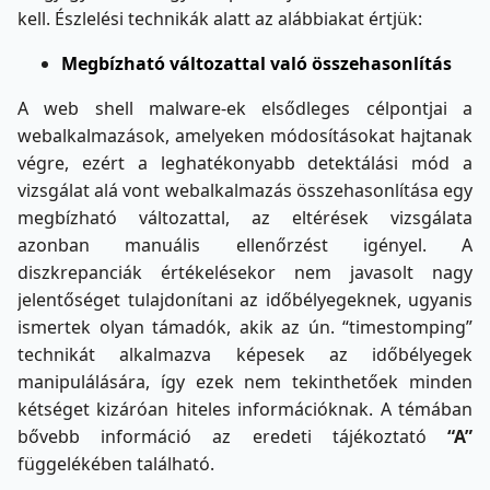
kell. Észlelési technikák alatt az alábbiakat értjük:
Megbízható változattal való összehasonlítás
A web shell malware-ek elsődleges célpontjai a
webalkalmazások, amelyeken módosításokat hajtanak
végre, ezért a leghatékonyabb detektálási mód a
vizsgálat alá vont webalkalmazás összehasonlítása egy
megbízható változattal, az eltérések vizsgálata
azonban manuális ellenőrzést igényel. A
diszkrepanciák értékelésekor nem javasolt nagy
jelentőséget tulajdonítani az időbélyegeknek, ugyanis
ismertek olyan támadók, akik az ún. “timestomping”
technikát alkalmazva képesek az időbélyegek
manipulálására, így ezek nem tekinthetőek minden
kétséget kizáróan hiteles információknak. A témában
bővebb információ az eredeti tájékoztató
“A”
függelékében található.