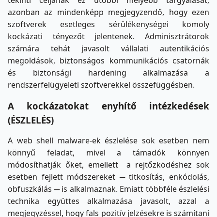
azonban az mindenképp megjegyzendő, hogy ezen
szoftverek esetleges sérülékenységei komoly
kockázati tényezőt jelentenek. Adminisztrátorok
számára tehát javasolt vállalati autentikációs
megoldások, biztonságos kommunikációs csatornák
és biztonsági hardening alkalmazása a
rendszerfelügyeleti szoftverekkel összefüggésben.
A kockázatokat enyhítő intézkedések
(ÉSZLELÉS)
A web shell malware-ek észlelése sok esetben nem
könnyű feladat, mivel a támadók könnyen
módosíthatják őket, emellett a rejtőzködéshez sok
esetben fejlett módszereket ─ titkosítás, enkódolás,
obfuszkálás ─ is alkalmaznak. Emiatt többféle észlelési
technika együttes alkalmazása javasolt, azzal a
megjegyzéssel, hogy fals pozitív jelzésekre is számítani