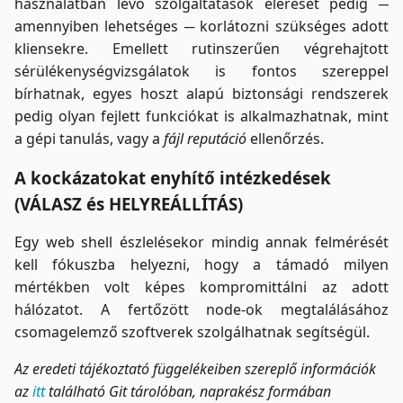
használatban lévő szolgáltatások elérését pedig ─
amennyiben lehetséges ─ korlátozni szükséges adott
kliensekre. Emellett rutinszerűen végrehajtott
sérülékenységvizsgálatok is fontos szereppel
bírhatnak, egyes hoszt alapú biztonsági rendszerek
pedig olyan fejlett funkciókat is alkalmazhatnak, mint
a gépi tanulás, vagy a
fájl reputáció
ellenőrzés.
A kockázatokat enyhítő intézkedések
(VÁLASZ és HELYREÁLLÍTÁS)
Egy web shell észlelésekor mindig annak felmérését
kell fókuszba helyezni, hogy a támadó milyen
mértékben volt képes kompromittálni az adott
hálózatot. A fertőzött node-ok megtalálásához
csomagelemző szoftverek szolgálhatnak segítségül.
Az eredeti tájékoztató függelékeiben szereplő információk
az
itt
található Git tárolóban, naprakész formában