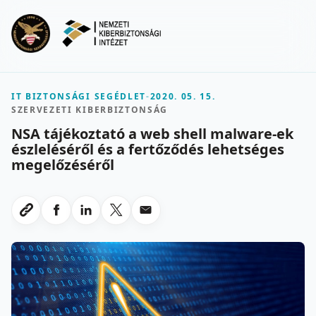
Ugrás a fő tartalomra
Menu
IT BIZTONSÁGI SEGÉDLET
-
2020. 05. 15.
SZERVEZETI KIBERBIZTONSÁG
NSA tájékoztató a web shell malware-ek
észleléséről és a fertőződés lehetséges
megelőzéséről
Megosztas Facebookon
Megosztas LinkedInen
Megosztas X-en
Megosztas emailben
Link masolasa