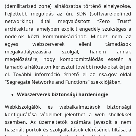
(demilitarized zone) alhálózatba történő elhelyezése.
Fejlettebb megoldás az ún. SDN (software-defined
networking) által megvalósított “Zero Trust”
architektúra, amelyben explicit engedély szükséges a
node-ok közti kommunikációhoz. Mindez nem az
egyes webszerverek elleni támadások
megakadályozására szolgál, hanem annak
megelőzésére, hogy kompromittálódás esetén a
támadó a hálózaton keresztül további node-okat érjen
el. További információ érhető el az nsa.gov oldal
“Segregate Networks and Functions” szekciójában
.
Webszerverek biztonsági hardeningje
Webkiszolgálók és webalkalmazások biztonsági
konfigurálása védelmet jelenthet a web shellekkel
szemben. Az üzemeltetők számára javasolt a nem
használt portok és szolgáltatások elérésének tiltása, a