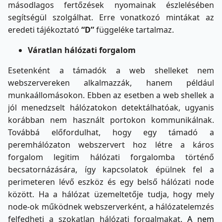
másodlagos fertőzések nyomainak észlelésében
segítségül szolgálhat. Erre vonatkozó mintákat az
eredeti tájékoztató
“D”
függeléke tartalmaz.
Váratlan hálózati forgalom
Esetenként a támadók a web shelleket nem
webszervereken alkalmazzák, hanem például
munkaállomásokon. Ebben az esetben a web shellek a
jól menedzselt hálózatokon detektálhatóak, ugyanis
korábban nem használt portokon kommunikálnak.
Továbbá előfordulhat, hogy egy támadó a
peremhálózaton webszervert hoz létre a káros
forgalom legitim hálózati forgalomba történő
becsatornázására, így kapcsolatok épülnek fel a
perimeteren lévő eszköz és egy belső hálózati node
között. Ha a hálózat üzemeltetője tudja, hogy mely
node-ok működnek webszerverként, a hálózatelemzés
felfedheti a szokatlan hálózati forgalmakat.
A nem