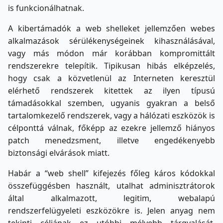
is funkcionálhatnak.
A kibertámadók a web shelleket jellemzően webes
alkalmazások sérülékenységeinek kihasználásával,
vagy más módon már korábban kompromittált
rendszerekre telepítik. Tipikusan hibás elképzelés,
hogy csak a közvetlenül az Interneten keresztül
elérhető rendszerek kitettek az ilyen típusú
támadásokkal szemben, ugyanis gyakran a belső
tartalomkezelő rendszerek, vagy a hálózati eszközök is
célponttá válnak, főképp az ezekre jellemző hiányos
patch menedzsment, illetve engedékenyebb
biztonsági elvárások miatt.
Habár a “web shell” kifejezés főleg káros kódokkal
összefüggésben használt, utalhat adminisztrátorok
által alkalmazott, legitim, webalapú
rendszerfelügyeleti eszközökre is. Jelen anyag nem
tekinti céljának ez utóbbi mélyebb tárgyalását,