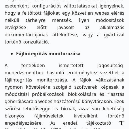
esetenként konfigurációs változtatásokat igényelnek,
hogy a feltöltött fájlokat egy közvetlen webes elérés
nélküli tárhelyre mentsék. Ilyen módosítások
elvégzése előtt javasolt az alkalmazás
dokumentációjának áttekintése, vagy a gyártóval
történő konzultáció.
Fájlintegritás monitorozása
A fentiekben ismertetett jogosultság-
menedzsmenthez hasonló eredményhez vezethet a
fájlintegritás monitorozása. A fájlok változásának
nyomon követésére szolgáló szoftverek képesek a
módosítási próbálkozások blokkolására és riasztás
generálására a webes hozzáférésű könyvtárakon. Ezek
szűrési lehetőséggel is bírnak, azaz van lehetőség
bizonyos fájlműveletek kivételként történő
engedélyezésére. Az eredeti tájékoztató
“I”