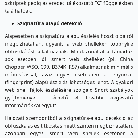
szkriptek pedig az eredeti tájékoztató
“C”
függelékben
találhatóak.
Szignatúra alapú detekció
Alapesetben a szignatúra alapú észlelés hoszt oldalról
megbízhatatlan, ugyanis a web shelleken többnyire
obfuszkálást alkalmaznak. Mindazonáltal a támadók
sok esetben jól ismert web shelleket (pl. China
Chopper, WSO, C99, B374K, R57) alkalmaznak minimális
módosítással, azaz egyes esetekben a lenyomat
(fingerprint) alapú észlelés lehetséges lehet. A gyakori
web shell fájlok észlelésére szolgáló Snort szabályok
gyűjteménye
itt
érhető el, további kiegészítő
információkkal együtt.
Hálózati szempontból a szignatúra-alapú detekció az
obfuszkálás és titkosítás miatt szintén megbízhatatlan,
azonban egyes ismert web shellek esetében a