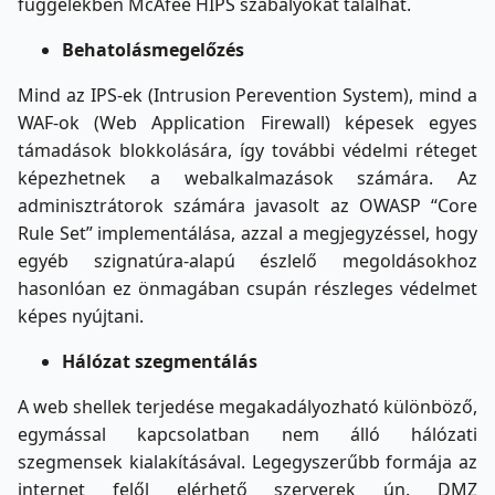
függelékben McAfee HIPS szabályokat találhat.
Behatolásmegelőzés
Mind az IPS-ek (Intrusion Perevention System), mind a
WAF-ok (Web Application Firewall) képesek egyes
támadások blokkolására, így további védelmi réteget
képezhetnek a webalkalmazások számára. Az
adminisztrátorok számára javasolt az OWASP “Core
Rule Set” implementálása, azzal a megjegyzéssel, hogy
egyéb szignatúra-alapú észlelő megoldásokhoz
hasonlóan ez önmagában csupán részleges védelmet
képes nyújtani.
Hálózat szegmentálás
A web shellek terjedése megakadályozható különböző,
egymással kapcsolatban nem álló hálózati
szegmensek kialakításával. Legegyszerűbb formája az
internet felől elérhető szerverek ún. DMZ