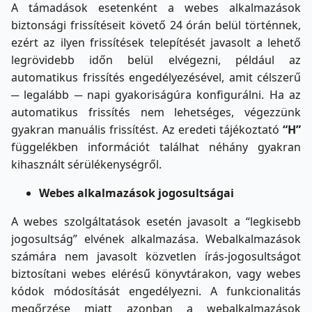
A támadások esetenként a webes alkalmazások
biztonsági frissítéseit követő 24 órán belül történnek,
ezért az ilyen frissítések telepítését javasolt a lehető
legrövidebb időn belül elvégezni, például az
automatikus frissítés engedélyezésével, amit célszerű
─ legalább ─ napi gyakoriságúra konfigurálni. Ha az
automatikus frissítés nem lehetséges, végezzünk
gyakran manuális frissítést. Az eredeti tájékoztató
“H”
függelékben információt találhat néhány gyakran
kihasznált sérülékenységről.
Webes alkalmazások jogosultságai
A webes szolgáltatások esetén javasolt a “legkisebb
jogosultság” elvének alkalmazása. Webalkalmazások
számára nem javasolt közvetlen írás-jogosultságot
biztosítani webes elérésű könyvtárakon, vagy webes
kódok módosítását engedélyezni. A funkcionalitás
megőrzése miatt azonban a webalkalmazások