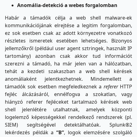
Anomália-detekció a webes forgalomban
Habár a támadók célja a web shell malware-ek
kommunikációjának elrejtése a legitim forgalomban,
ez sok esetben csak az adott környezetre vonatkozó
részletes ismeretek esetében lehetséges. Bizonyos
jellemzőkről (például user agent sztringek, használt IP
tartomány) azonban csak akkor tud információt
szerezni a támadó, ha már jelen van a hálózatban,
tehát a kezdeti szakaszban a web shell kérések
anomáliaként jelentkezhetnek. Mindemellett a
támadók sok esetben megfeledkeznek a
referer
HTTP
fejléc álcázásáról, ennélfogva a szokatlan, vagy
hiányzó referer fejléceket tartalmazó kérések web
shell jelenlétére utalhatnak, amelyek központi
logelemző képességekkel rendelkező rendszerek (pl.
SIEM) segítségével detektálhatóak. Splunk®2
lekérdezés példák a
“B”
, logok elemzésére szolgáló