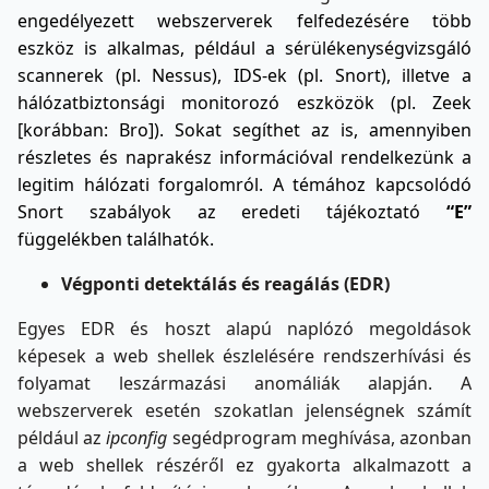
engedélyezett webszerverek felfedezésére több
eszköz is alkalmas, például a sérülékenységvizsgáló
scannerek (pl. Nessus), IDS-ek (pl. Snort), illetve a
hálózatbiztonsági monitorozó eszközök (pl. Zeek
[korábban: Bro]). Sokat segíthet az is, amennyiben
részletes és naprakész információval rendelkezünk a
legitim hálózati forgalomról. A témához kapcsolódó
Snort szabályok az eredeti tájékoztató
“E”
függelékben találhatók.
Végponti detektálás és reagálás
(EDR)
Egyes EDR és hoszt alapú naplózó megoldások
képesek a web shellek észlelésére rendszerhívási és
folyamat leszármazási anomáliák alapján. A
webszerverek esetén szokatlan jelenségnek számít
például az
ipconfig
segédprogram meghívása, azonban
a web shellek részéről ez gyakorta alkalmazott a