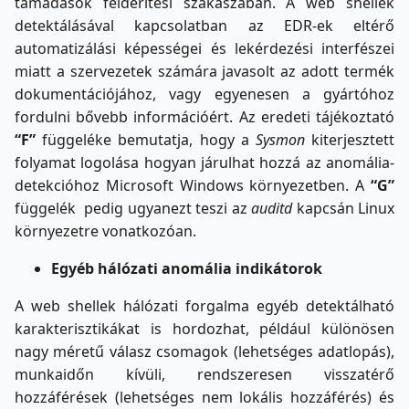
támadások felderítési szakaszában. A web shellek
detektálásával kapcsolatban az EDR-ek eltérő
automatizálási képességei és lekérdezési interfészei
miatt a szervezetek számára javasolt az adott termék
dokumentációjához, vagy egyenesen a gyártóhoz
fordulni bővebb információért. Az eredeti tájékoztató
“F”
függeléke bemutatja, hogy a
Sysmon
kiterjesztett
folyamat logolása hogyan járulhat hozzá az anomália-
detekcióhoz Microsoft Windows környezetben. A
“G”
függelék pedig ugyanezt teszi az
auditd
kapcsán Linux
környezetre vonatkozóan.
Egyéb hálózati anomália indikátorok
A web shellek hálózati forgalma egyéb detektálható
karakterisztikákat is hordozhat, például különösen
nagy méretű válasz csomagok (lehetséges adatlopás),
munkaidőn kívüli, rendszeresen visszatérő
hozzáférések (lehetséges nem lokális hozzáférés) és