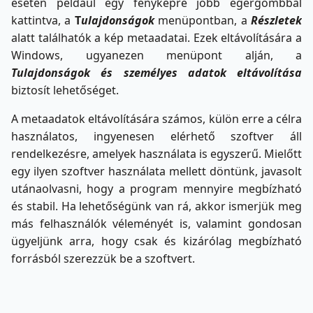
esetén például egy fényképre jobb egérgombbal
kattintva, a
T
ulajdonságok
menüpontban, a
Részletek
alatt találhatók a kép metaadatai. Ezek eltávolítására a
Windows, ugyanezen menüpont alján, a
Tulajdonságok és személyes adatok eltávolítása
biztosít lehetőséget.
A metaadatok eltávolítására számos, külön erre a célra
használatos, ingyenesen elérhető szoftver áll
rendelkezésre, amelyek használata is egyszerű. Mielőtt
egy ilyen szoftver használata mellett döntünk, javasolt
utánaolvasni, hogy a program mennyire megbízható
és stabil. Ha lehetőségünk van rá, akkor ismerjük meg
más felhasználók véleményét is, valamint gondosan
ügyeljünk arra, hogy csak és kizárólag megbízható
forrásból szerezzük be a szoftvert.