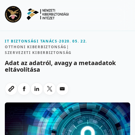
Ugrás a fő tartalomra
Menu
IT BIZTONSÁGI TANÁCS
-
2020. 05. 22.
OTTHONI KIBERBIZTONSÁG
|
SZERVEZETI KIBERBIZTONSÁG
Adat az adatról, avagy a metaadatok
eltávolítása
Megosztas Facebookon
Megosztas LinkedInen
Megosztas X-en
Megosztas emailben
Link masolasa