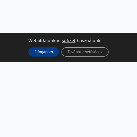
Weboldalunkon
sütiket
használunk.
Elfogadom
További lehetőségek
KÖZÖSSÉGI MÉDIA
Facebook
LinkedIn
Instagram