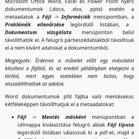
Microsoft Office Word, Excel és Power Point nyers
dokumentumok (.docx, .xlsx, .pptx) esetén a
metaadatok a
F
ájl
->
Információk
menüpontban, a
Problémák ellenőrzése
legördülő listában, a
Dokumentum vizsgálata
menüponton belül
távolíthatók el. A felugró párbeszédablakból távolítsuk
el a nem kívánt adatokat a dokumentumból.
Megjegyzés: Érdemes a művelet előtt egy másolatot
készíteni a fájlból, és az eredeti példányban elvégezni a
törlést, mert egyes esetekben nem biztos, hogy
visszaállíthatóak az adatok.
Word dokumentumok pfd fájlba való mentésekor,
kétféleképpen távolíthatjuk el a metaadatokat:
Fájl
->
Mentés másként
menüpontban a
célmappa kiválasztása felugró ablak
Fájl típusa
legördülő listában válasszuk ki a pdf-et, majd a