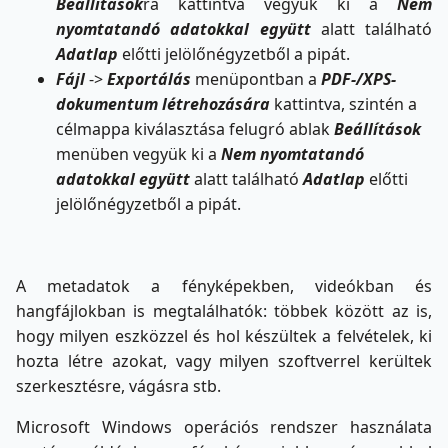
Beállítások
ra kattintva vegyük ki a
Nem
nyomtatandó adatokkal együtt
alatt található
Adatlap
előtti jelölőnégyzetből a pipát.
Fájl
->
Exportálás
menüpontban a
PDF-/XPS-
dokumentum létrehozására
kattintva, szintén a
célmappa kiválasztása felugró ablak
Beállítások
menüben vegyük ki a
Nem nyomtatandó
adatokkal együtt
alatt található
Adatlap
előtti
jelölőnégyzetből a pipát.
A metadatok a fényképekben, videókban és
hangfájlokban is megtalálhatók: többek között az is,
hogy milyen eszközzel és hol készültek a felvételek, ki
hozta létre azokat, vagy milyen szoftverrel kerültek
szerkesztésre, vágásra stb.
Microsoft Windows operációs rendszer használata