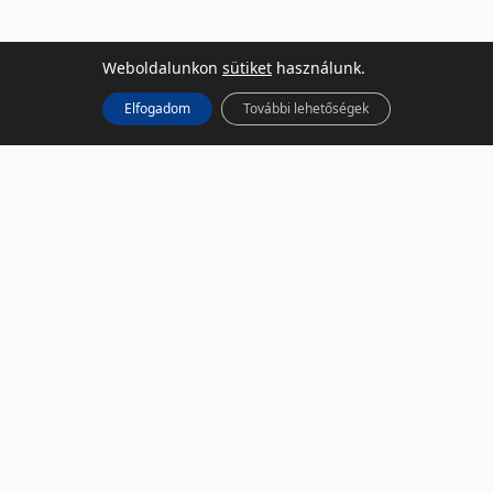
Weboldalunkon
sütiket
használunk.
Elfogadom
További lehetőségek
KÖZÖSSÉGI MÉDIA
Facebook
LinkedIn
Instagram
Podcast