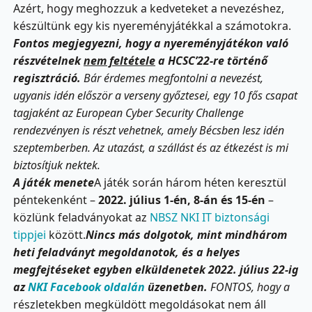
Azért, hogy meghozzuk a kedveteket a nevezéshez,
készültünk egy kis nyereményjátékkal a számotokra.
Fontos megjegyezni, hogy a nyereményjátékon való
részvételnek
nem feltétele
a HCSC’22-re történő
regisztráció.
Bár érdemes megfontolni a nevezést,
ugyanis idén először a verseny győztesei, egy 10 fős csapat
tagjaként az European Cyber Security Challenge
rendezvényen is részt vehetnek, amely Bécsben lesz idén
szeptemberben. Az utazást, a szállást és az étkezést is mi
biztosítjuk nektek.
A játék menete
A játék során három héten keresztül
péntekenként –
2022. július 1-én, 8-án és 15-én
–
közlünk feladványokat az
NBSZ NKI IT biztonsági
tippjei
között.
Nincs más dolgotok, mint mindhárom
heti feladványt megoldanotok, és a helyes
megfejtéseket egyben elküldenetek 2022. július 22-ig
az
NKI Facebook oldalán
üzenetben.
FONTOS, hogy a
részletekben megküldött megoldásokat nem áll