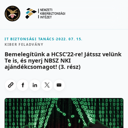
Ugrás a fő tartalomra
Menu
IT BIZTONSÁGI TANÁCS
-
2022. 07. 15.
KIBER FELADVÁNY
Bemelegítünk a HCSC’22-re! Játssz velünk
Te is, és nyerj NBSZ NKI
ajándékcsomagot! (3. rész)
Megosztas Facebookon
Megosztas LinkedInen
Megosztas X-en
Megosztas emailben
Link masolasa