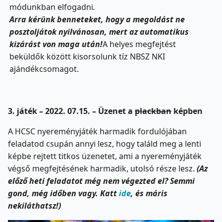
módunkban elfogadni
.
Arra kérünk benneteket, hogy a megoldást ne
posztoljátok nyilvánosan, mert az automatikus
kizárást von maga után!
A helyes megfejtést
beküldők között kisorsolunk tíz NBSZ NKI
ajándékcsomagot.
3. játék – 2022. 07.15. – Üzenet a
plackban
képben
A HCSC nyereményjáték harmadik fordulójában
feladatod csupán annyi lesz, hogy találd meg a lenti
képbe rejtett titkos üzenetet, ami a nyereményjáték
végső megfejtésének harmadik, utolsó része lesz.
(Az
előző heti feladatot még nem végezted el? Semmi
gond, még időben vagy. Katt
ide
, és máris
nekiláthatsz!)