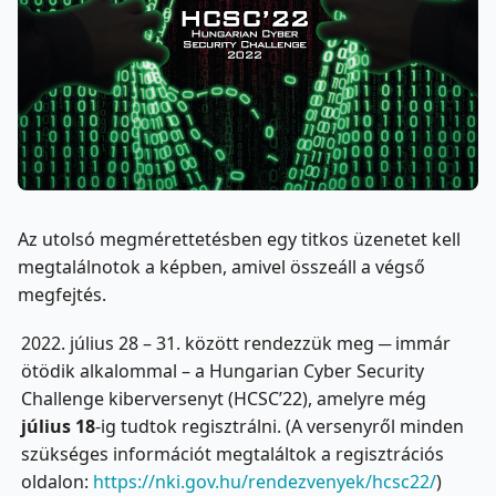
Az utolsó megmérettetésben egy titkos üzenetet kell
megtalálnotok a képben, amivel összeáll a végső
megfejtés.
2022. július 28 – 31. között rendezzük meg ─ immár
ötödik alkalommal – a Hungarian Cyber Security
Challenge kiberversenyt (HCSC’22), amelyre még
július 18
-ig tudtok regisztrálni. (A versenyről minden
szükséges információt megtaláltok a regisztrációs
oldalon:
https://nki.gov.hu/rendezvenyek/hcsc22/
)