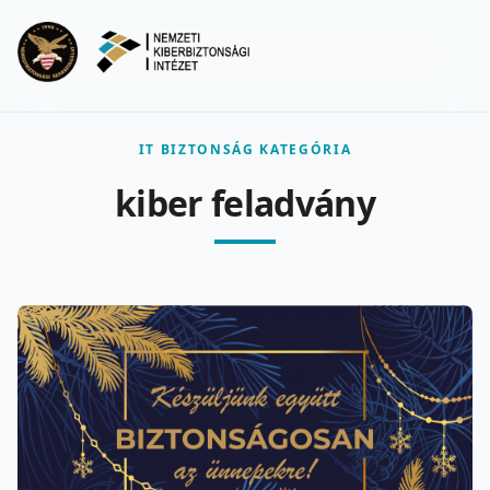
Ugrás a fő tartalomra
Menu
IT BIZTONSÁG KATEGÓRIA
kiber feladvány