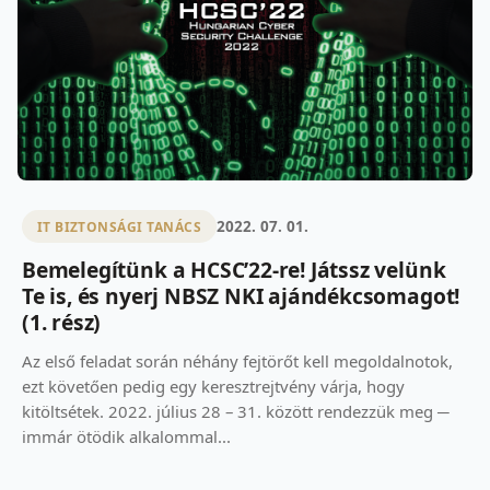
2022. 07. 01.
IT BIZTONSÁGI TANÁCS
Bemelegítünk a HCSC’22-re! Játssz velünk
Te is, és nyerj NBSZ NKI ajándékcsomagot!
(1. rész)
Az első feladat során néhány fejtörőt kell megoldalnotok,
ezt követően pedig egy keresztrejtvény várja, hogy
kitöltsétek. 2022. július 28 – 31. között rendezzük meg ─
immár ötödik alkalommal...