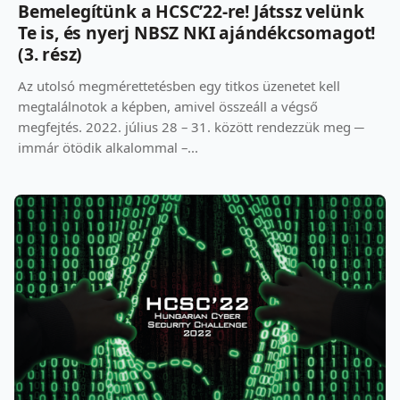
Bemelegítünk a HCSC’22-re! Játssz velünk
Te is, és nyerj NBSZ NKI ajándékcsomagot!
(3. rész)
Az utolsó megmérettetésben egy titkos üzenetet kell
megtalálnotok a képben, amivel összeáll a végső
megfejtés. 2022. július 28 – 31. között rendezzük meg ─
immár ötödik alkalommal –...