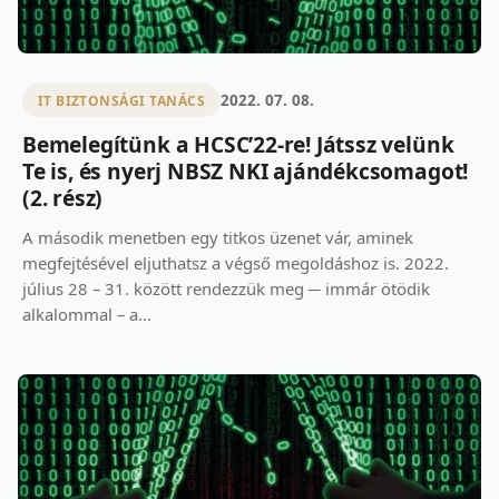
2022. 07. 08.
IT BIZTONSÁGI TANÁCS
Bemelegítünk a HCSC’22-re! Játssz velünk
Te is, és nyerj NBSZ NKI ajándékcsomagot!
(2. rész)
A második menetben egy titkos üzenet vár, aminek
megfejtésével eljuthatsz a végső megoldáshoz is. 2022.
július 28 – 31. között rendezzük meg ─ immár ötödik
alkalommal – a...