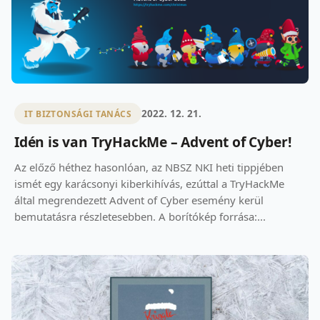
2022. 12. 21.
IT BIZTONSÁGI TANÁCS
Idén is van TryHackMe – Advent of Cyber!
Az előző héthez hasonlóan, az NBSZ NKI heti tippjében
ismét egy karácsonyi kiberkihívás, ezúttal a TryHackMe
által megrendezett Advent of Cyber esemény kerül
bemutatásra részletesebben. A borítókép forrása:...