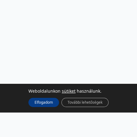
Weboldalunkon
sütiket
használunk.
Elfogadom
További lehetőségek
KÖZÖSSÉGI MÉDIA