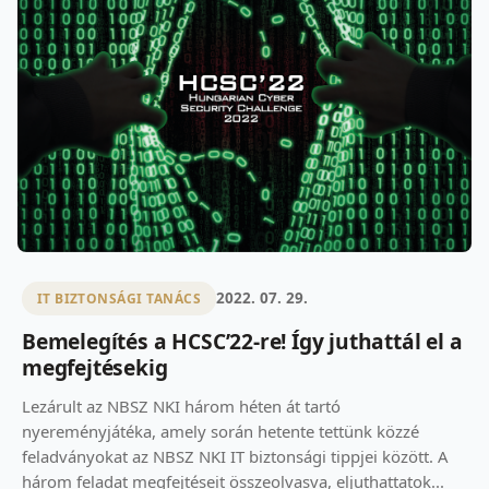
2022. 07. 29.
IT BIZTONSÁGI TANÁCS
Bemelegítés a HCSC’22-re! Így juthattál el a
megfejtésekig
Lezárult az NBSZ NKI három héten át tartó
nyereményjátéka, amely során hetente tettünk közzé
feladványokat az NBSZ NKI IT biztonsági tippjei között. A
három feladat megfejtéseit összeolvasva, eljuthattatok...