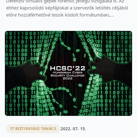
Defenzív virtuális gépek forensic jellegű vizsgálata is. Az
ehhez kapcsolódó képfájlokat a szervezők letöltés céljából
előre hozzáférhetővé teszik kódolt formátumban,...
2022. 07. 15.
IT BIZTONSÁGI TANÁCS