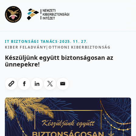
Ugrás a fő tartalomra
Menu
IT BIZTONSÁGI TANÁCS
-
2025. 11. 27.
KIBER FELADVÁNY
|
OTTHONI KIBERBIZTONSÁG
Készüljünk együtt biztonságosan az
ünnepekre!
Megosztas Facebookon
Megosztas LinkedInen
Megosztas X-en
Megosztas emailben
Link masolasa