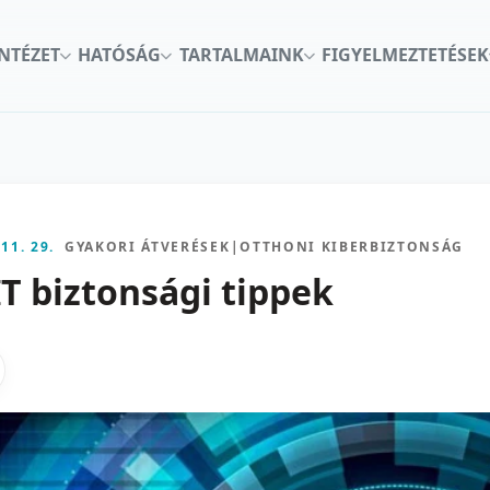
INTÉZET
HATÓSÁG
TARTALMAINK
FIGYELMEZTETÉSEK
 11. 29.
GYAKORI ÁTVERÉSEK
|
OTTHONI KIBERBIZTONSÁG
IT biztonsági tippek
kon
nkedInen
as X-en
gosztas emailben