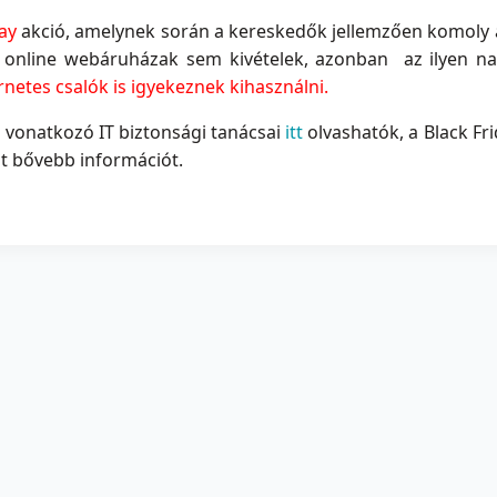
ay
akció, amelynek során a kereskedők jellemzően komoly
z online webáruházak sem kivételek, azonban az ilyen n
rnetes csalók is igyekeznek kihasználni.
 vonatkozó IT biztonsági tanácsai
itt
olvashatók, a Black F
at bővebb információt.