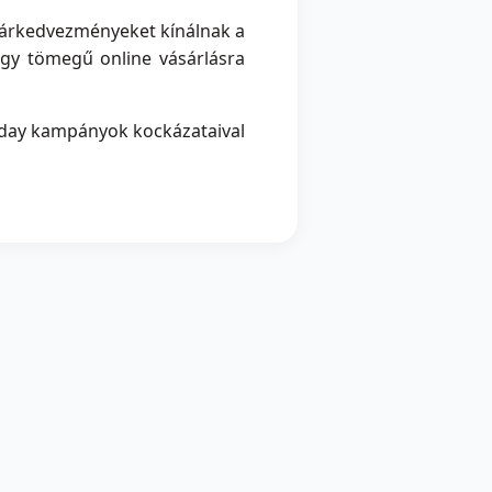
 árkedvezményeket kínálnak a
agy tömegű online vásárlásra
riday kampányok kockázataival