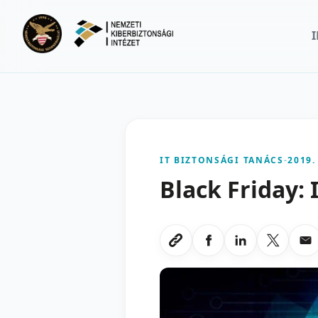
Ugrás a fő tartalomra
IT BIZTONSÁGI TANÁCS
-
2019.
Black Friday: 
Megosztas Faceboo
Megosztas Li
Megoszt
Me
Link masolasa