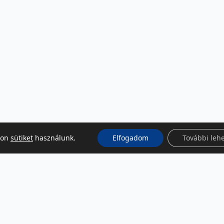
kon
sütiket
használunk.
Elfogadom
További leh
KÖZÖSSÉGI MÉDIA
Facebook