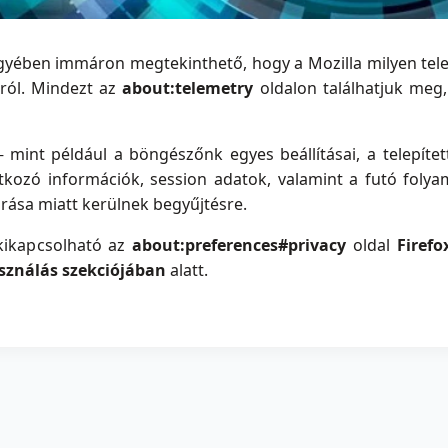
gyében immáron megtekinthető, hogy a Mozilla milyen telem
ról. Mindezt az
about:telemetry
oldalon találhatjuk meg
─ mint például a böngészőnk egyes beállításai, a telepítet
kozó információk, session adatok, valamint a futó folyam
árása miatt kerülnek begyűjtésre.
kikapcsolható az
about:preferences#privacy
oldal
Firefo
asználás szekciójában
alatt.