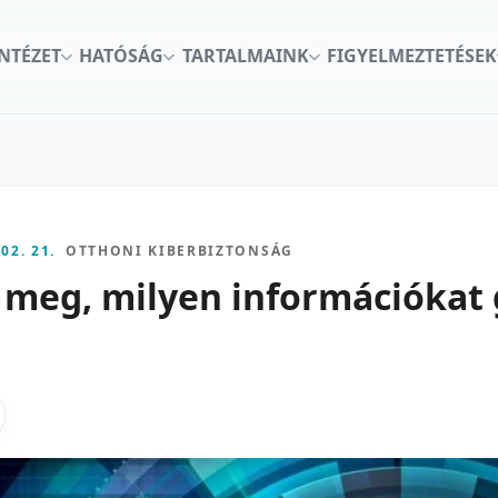
INTÉZET
HATÓSÁG
TARTALMAINK
FIGYELMEZTETÉSEK
 02. 21.
OTTHONI KIBERBIZTONSÁG
 meg, milyen információkat 
kon
nkedInen
as X-en
gosztas emailben