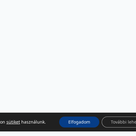
kon
sütiket
használunk.
Elfogadom
További leh