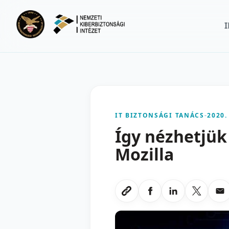
Ugrás a fő tartalomra
IT BIZTONSÁGI TANÁCS
-
2020.
Így nézhetjük
Mozilla
Megosztas Faceboo
Megosztas Li
Megoszt
Me
Link masolasa