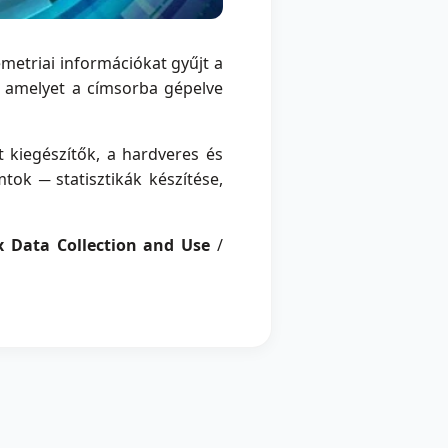
etriai információkat gyűjt a
, amelyet a címsorba gépelve
t kiegészítők, a hardveres és
tok ─ statisztikák készítése,
x Data Collection and Use
/