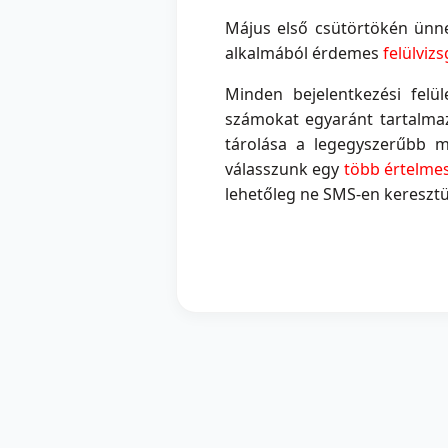
Május első csütörtökén ünn
alkalmából érdemes
felülvizs
Minden bejelentkezési felü
számokat egyaránt tartalmazó
tárolása a legegyszerűbb 
válasszunk egy
több értelme
lehetőleg ne SMS-en keresztü