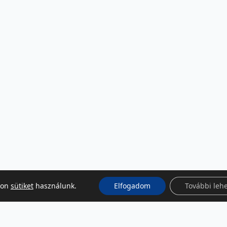
kon
sütiket
használunk.
Elfogadom
További leh