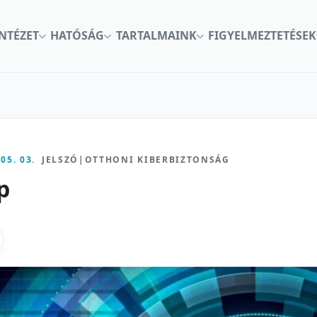
INTÉZET
HATÓSÁG
TARTALMAINK
FIGYELMEZTETÉSEK
 05. 03.
JELSZÓ
|
OTTHONI KIBERBIZTONSÁG
p
kon
nkedInen
as X-en
gosztas emailben