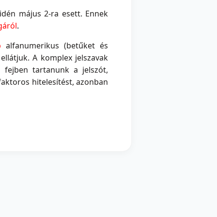
dén május 2-ra esett. Ennek
gáról
.
b
alfanumerikus (betűket és
ellátjuk. A komplex jelszavak
ejben tartanunk a jelszót,
faktoros hitelesítést, azonban