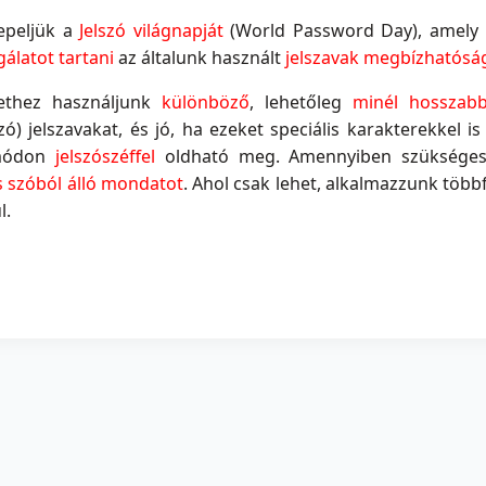
epeljük a
Jelszó világnapját
(World Password Day), amely i
gálatot tartani
az általunk használt
jelszavak megbízhatósá
lethez használjunk
különböző
, lehetőleg
minél hosszab
) jelszavakat, és jó, ha ezeket speciális karakterekkel is 
módon
jelszószéffel
oldható meg. Amennyiben szükséges f
s szóból álló mondatot
. Ahol csak lehet, alkalmazzunk több
l.