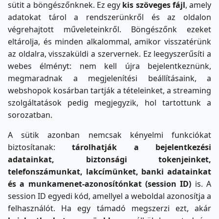
sütit a böngészőnknek. Ez egy
kis szöveges fájl
, amely
adatokat tárol a rendszerünkről és az oldalon
végrehajtott műveleteinkről. Böngészőnk ezeket
eltárolja, és minden alkalommal, amikor visszatérünk
az oldalra, visszaküldi a szervernek. Ez leegyszerűsíti a
webes élményt: nem kell újra bejelentkeznünk,
megmaradnak a megjelenítési beállításaink, a
webshopok kosárban tartják a tételeinket, a streaming
szolgáltatások pedig megjegyzik, hol tartottunk a
sorozatban.
A sütik azonban nemcsak kényelmi funkciókat
biztosítanak:
tárolhatják a bejelentkezési
adatainkat, biztonsági tokenjeinket,
telefonszámunkat, lakcímünket, banki adatainkat
és a munkamenet-azonosítónkat (session ID)
is. A
session ID egyedi kód, amellyel a weboldal azonosítja a
felhasználót. Ha egy támadó megszerzi ezt, akár