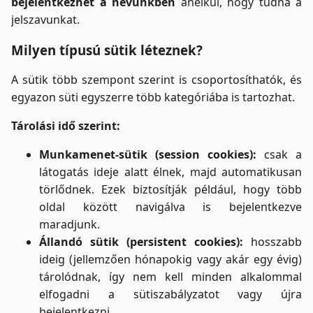
bejelentkezhet a nevünkben
anélkül, hogy tudná a
jelszavunkat.
Milyen típusú sütik léteznek?
A sütik több szempont szerint is csoportosíthatók, és
egyazon süti egyszerre több kategóriába is tartozhat.
Tárolási idő szerint:
Munkamenet-sütik (session cookies):
csak a
látogatás ideje alatt élnek, majd automatikusan
törlődnek. Ezek biztosítják például, hogy több
oldal között navigálva is bejelentkezve
maradjunk.
Állandó sütik (persistent cookies):
hosszabb
ideig (jellemzően hónapokig vagy akár egy évig)
tárolódnak, így nem kell minden alkalommal
elfogadni a sütiszabályzatot vagy újra
bejelentkezni.