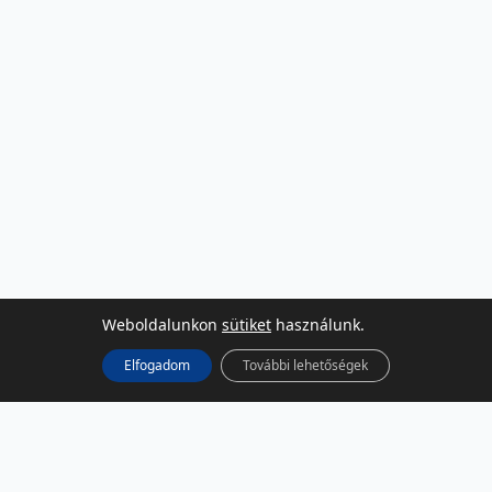
Weboldalunkon
sütiket
használunk.
Elfogadom
További lehetőségek
KÖZÖSSÉGI MÉDIA