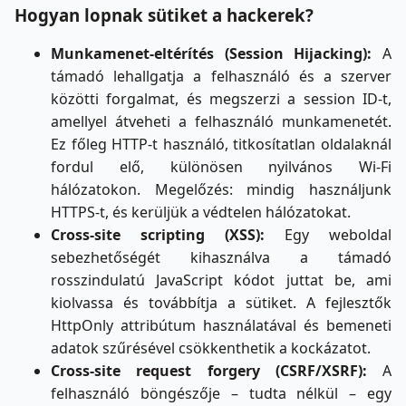
Hogyan lopnak sütiket a hackerek?
Munkamenet-eltérítés (Session Hijacking):
A
támadó lehallgatja a felhasználó és a szerver
közötti forgalmat, és megszerzi a session ID-t,
amellyel átveheti a felhasználó munkamenetét.
Ez főleg HTTP-t használó, titkosítatlan oldalaknál
fordul elő, különösen nyilvános Wi-Fi
hálózatokon. Megelőzés: mindig használjunk
HTTPS-t, és kerüljük a védtelen hálózatokat.
Cross-site scripting (XSS):
Egy weboldal
sebezhetőségét kihasználva a támadó
rosszindulatú JavaScript kódot juttat be, ami
kiolvassa és továbbítja a sütiket. A fejlesztők
HttpOnly attribútum használatával és bemeneti
adatok szűrésével csökkenthetik a kockázatot.
Cross-site request forgery (CSRF/XSRF):
A
felhasználó böngészője – tudta nélkül – egy