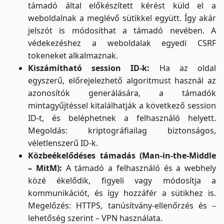
támadó által előkészített kérést küld el a
weboldalnak a meglévő sütikkel együtt. Így akár
jelszót is módosíthat a támadó nevében. A
védekezéshez a weboldalak egyedi CSRF
tokeneket alkalmaznak.
Kiszámítható session ID-k:
Ha az oldal
egyszerű, előrejelezhető algoritmust használ az
azonosítók generálására, a támadók
mintagyűjtéssel kitalálhatják a következő session
ID-t, és beléphetnek a felhasználó helyett.
Megoldás: kriptográfiailag biztonságos,
véletlenszerű ID-k.
Közbeékelődéses támadás (Man-in-the-Middle
– MitM):
A támadó a felhasználó és a webhely
közé ékelődik, figyeli vagy módosítja a
kommunikációt, és így hozzáfér a sütikhez is.
Megelőzés: HTTPS, tanúsítvány-ellenőrzés és –
lehetőség szerint – VPN használata.