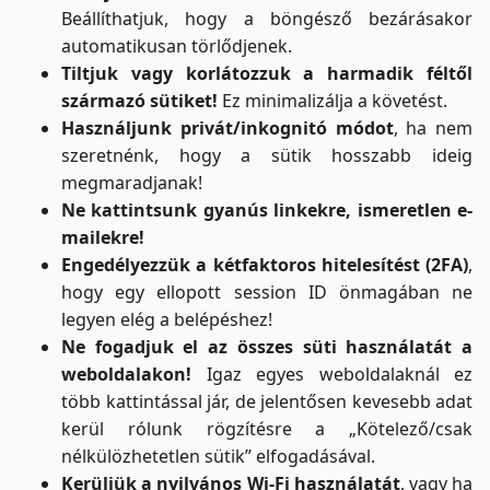
Beállíthatjuk, hogy a böngésző bezárásakor
automatikusan törlődjenek.
Tiltjuk vagy korlátozzuk a harmadik féltől
származó sütiket!
Ez minimalizálja a követést.
Használjunk privát/inkognitó módot
, ha nem
szeretnénk, hogy a sütik hosszabb ideig
megmaradjanak!
Ne kattintsunk gyanús linkekre, ismeretlen e-
mailekre!
Engedélyezzük a kétfaktoros hitelesítést (2FA)
,
hogy egy ellopott session ID önmagában ne
legyen elég a belépéshez!
Ne fogadjuk el az összes süti használatát a
weboldalakon!
Igaz egyes weboldalaknál ez
több kattintással jár, de jelentősen kevesebb adat
kerül rólunk rögzítésre a „Kötelező/csak
nélkülözhetetlen sütik” elfogadásával.
Kerüljük a nyilvános Wi-Fi használatát
, vagy ha