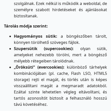
szolgálnak. Ezek nélkül is működik a weboldal, de
személyre szabott hirdetéseket és ajánlásokat
biztosítanak.
Tárolás módja szerint:
Hagyományos sütik:
a böngészőben tárolt,
könnyen törölhető szöveges fájlok.
Szupersütik (supercookies):
olyan sütik,
amelyeket nehezebb törölni, mert a böngésző
mélyebb rétegeiben tárolódnak.
„Öröksüti” (evercookies):
különböző tárhelyek
kombinációjában (pl. cache, Flash LSO, HTML5
storage) rejti el magát, és törlés után is képes
visszaállítani magát a megmaradt adatokból.
Ezáltal szinte lehetetlen végleg eltávolítani, és
tartós azonosítót biztosít a felhasználó hosszú
távú követéséhez.