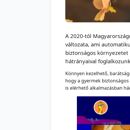
A 2020-tól Magyarországo
változata, ami automatik
biztonságos környezetet 
hátrányaival foglalkozunk
Könnyen kezelhető, barátságos
hogy a gyermek biztonságos m
is elérhető alkalmazásban há