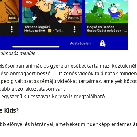
lkalmazás menüje
elsősorban animációs gyerekmeséket tartalmaz, köztük néh
zése önmagáért beszél ─ itt zenés videók találhatók mind
 pedig változatos témájú videókat tartalmaz, amelyek között
kább a szórakoztatáson van.
egyszerű kulcsszavas kereső is megtalálható.
e Kids?
őbb előnyei és hátrányai, amelyeket mindenképp érdemes á