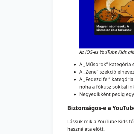
Az iOS-es YouTube Kids a
A „Műsorok” kategória 
A „Zene” szekció elneve
A „Fedezd fel” kategória
noha a fókusz sokkal in
Negyedikként pedig egy 
Biztonságos-e a YouTub
Lássuk mik a YouTube Kids f
használata előtt.