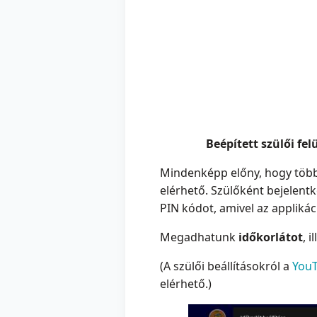
Beépített szülői fe
Mindenképp előny, hogy több s
elérhető. Szülőként bejelentk
PIN kódot, amivel az applikáci
Megadhatunk
időkorlátot
, i
(A szülői beállításokról a
You
elérhető.)