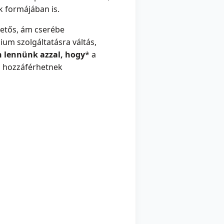
k formájában is.
zetős, ám cserébe
m szolgáltatásra váltás,
n lennünk azzal, hogy
*
a
s hozzáférhetnek