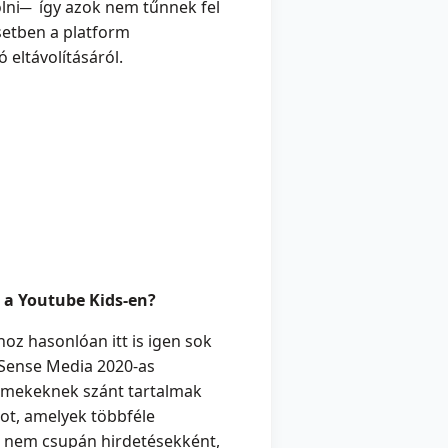
olni─ így azok nem tűnnek fel
esetben a platform
eltávolításáról.
a Youtube Kids-en?
hoz hasonlóan itt is igen sok
Sense Media 2020-as
ermekeknek szánt tartalmak
ot, amelyek többféle
 nem csupán hirdetésekként,