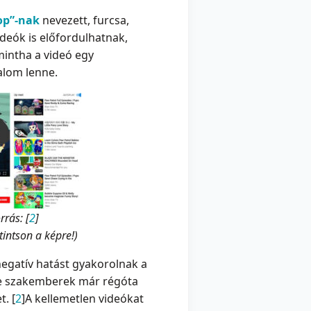
op”-nak
nevezett,
furcsa,
videók is előfordulhatnak,
intha a videó egy
alom lenne.
rás: [
2
]
intson a képre!)
negatív hatást gyakorolnak a
re szakemberek már régóta
t. [
2
]A kellemetlen videókat