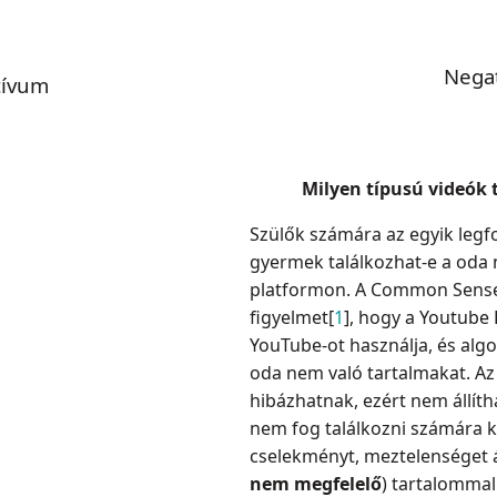
Nega
tívum
Milyen típusú videók 
Szülők számára az egyik legf
gyermek találkozhat-e a oda 
platformon. A Common Sense M
figyelmet[
1
], hogy a Youtube 
YouTube-ot használja, és algo
oda nem való tartalmakat. A
hibázhatnak, ezért nem állít
nem fog találkozni számára 
cselekményt, meztelenséget 
nem megfelelő
) tartalommal