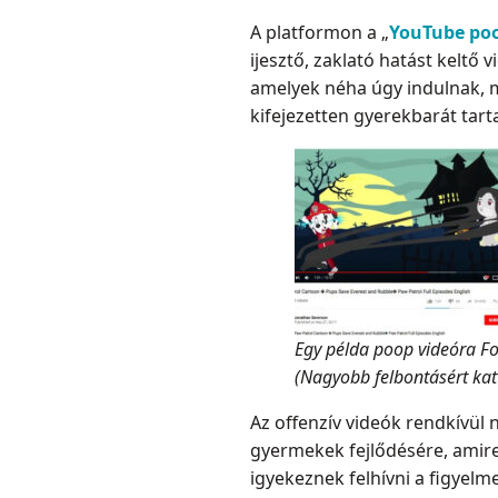
A platformon a „
YouTube po
ijesztő, zaklató hatást keltő 
amelyek néha úgy indulnak, m
kifejezetten gyerekbarát tart
Egy példa poop videóra For
(Nagyobb felbontásért katt
Az offenzív videók rendkívül 
gyermekek fejlődésére, ami
igyekeznek felhívni a figyelme