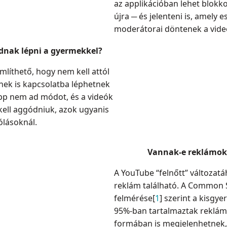
az applikációban lehet blokk
újra
─
és jelenteni is, amely 
moderátorai döntenek a videó 
dnak lépni a gyermekkel?
líthető, hogy nem kell attól
enek is kapcsolatba léphetnek
app nem ad módot, és a videók
kell aggódniuk, azok ugyanis
lásoknál.
Vannak-e reklámok 
A YouTube “felnőtt” változatá
reklám található. A Common 
felmérése[
1
] szerint a kisgy
95%-ban tartalmaztak reklám
formában is megjelenhetnek,