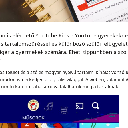
n is elérhető YouTube Kids a YouTube gyerekeknek
us tartalomszűréssel és különböző szülői felügyelet
ígér a gyermekek számára. Eheti tippünkben a szolg
.
 felület és a széles magyar nyelvű tartalmi kínálat vonzó 
ódon ismerkedjen a digitális világgal. A weben, valamint 
rom fő kategóriába sorolva találhatók meg a tartalmak: