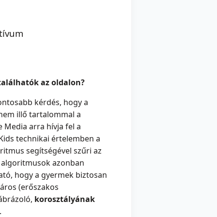
tívum
találhatók az oldalon?
ontosabb kérdés, hogy a
nem illő tartalommal a
edia arra hívja fel a
Kids technikai értelemben a
ritmus segítségével szűri az
z algoritmusok azonban
ható, hogy a gyermek biztosan
káros (erőszakos
ábrázoló,
korosztályának
.