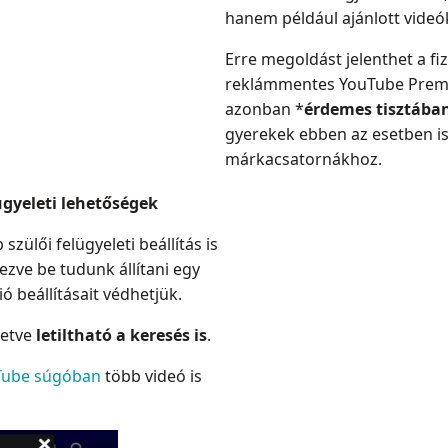
hanem például ajánlott videó
Erre megoldást jelenthet a fi
reklámmentes YouTube Premiu
azonban
*
érdemes tisztába
gyerekek ebben az esetben i
márkacsatornákhoz.
lügyeleti lehetőségek
zülői felügyeleti beállítás is
ezve be tudunk állítani egy
ó beállításait védhetjük.
lletve
letiltható a keresés is
.
Tube súgóban
több videó is