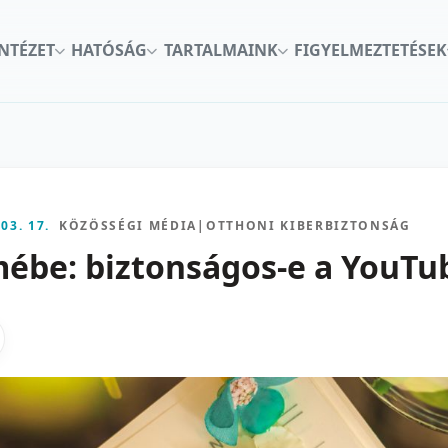
INTÉZET
HATÓSÁG
TARTALMAINK
FIGYELMEZTETÉSEK
 03. 17.
KÖZÖSSÉGI MÉDIA
|
OTTHONI KIBERBIZTONSÁG
mébe: biztonságos-e a YouTu
kon
nkedInen
as X-en
gosztas emailben