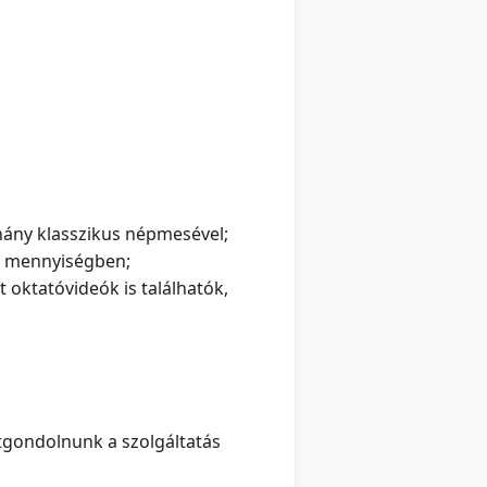
ány klasszikus népmesével;
en mennyiségben;
 oktatóvideók is találhatók,
tgondolnunk a szolgáltatás