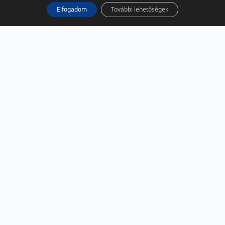
Elfogadom
További lehetőségek
KÖZÖSSÉGI MÉDIA
Facebook
LinkedIn
Instagram
Podcast
RSS
TÁRSOLDALAK