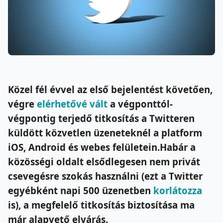
Közel fél évvel az első bejelentést követően,
végre
elérhetővé vált
a végponttól-
végpontig terjedő titkosítás a Twitteren
küldött közvetlen üzeneteknél a platform
iOS, Android és webes felületein.Habár a
közösségi oldalt elsődlegesen nem privát
csevegésre szokás használni (ezt a Twitter
egyébként napi 500 üzenetben
korlátozza
is), a megfelelő titkosítás biztosítása ma
már alapvető elvárás.