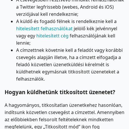
a Twitter legfrissebb (webes, Android és iOS)
verziójával kell rendelkeznie;
A küldő és fogadó félnek is rendelkeznie kell a
hitelesített felhasználókat
jelölő kék jelvénnyel
vagy egy
hitelesített cég
felhasználójának kell
lennie;
A címzettnek követnie kell a feladót vagy korábbi
csevegés alapján illetve, ha a címzett elfogadja a
feladó közvetlen üzenetküldési kérelmét is
küldhetnek egymásnak titkosított üzeneteket a
felhasználók.
Hogyan küldhetünk titkosított üzenetet?
A hagyományos, titkosítatlan üzenetkehez hasonlóan,
indítsunk közvetlen csevegést a címzettel. Amennyiben
az előbbiekben felsorolt feltételeknek mindketten
megfelelünk, egy „Titkosított mód” ikon fog