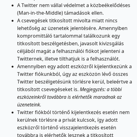
A Twitter nem vállal védelmet a közbeékelődéses
(Man-in-the-Middle) támadások ellen.
A csevegések titkosított mivolta miatt nincs
lehetőség az üzenetek jelentésére. Amennyiben
kompromittáló tartalommal találkozunk egy
titkosított beszélgetésben, javasolt kivizsgálás
céljából magát a felhasználói fiókot jelenteni a
Twitternek, illetve tilthatjuk is a felhasználót.
Amennyiben egy adott eszközről kijelentkezünk a
Twitter fiókunkból, úgy az eszközön lévő összes
Twitter beszélgetésünk törlésre kerül, beleértve a
titkosított csevegéseket is.
Megjegyzés: a többi
eszközeinkről továbbra is elérhetők maradnak az
üzeneteink.
Twitter fiókból történő kijelentkezés esetén nem
kerülnek törlésre a privát kulcsok, így adott
eszközről történő visszajelentkezés esetén
továbbra is elérhetők lesznek a titkosított