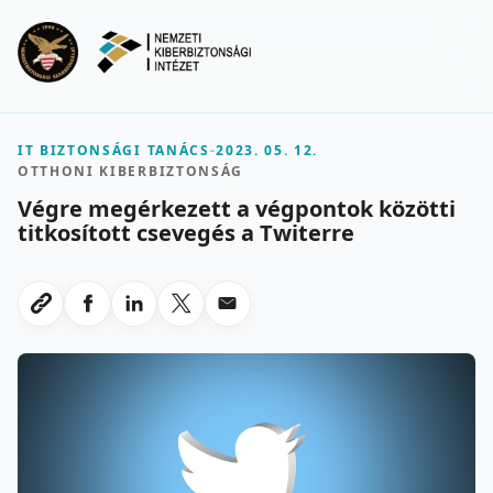
Ugrás a fő tartalomra
Menu
IT BIZTONSÁGI TANÁCS
-
2023. 05. 12.
OTTHONI KIBERBIZTONSÁG
Végre megérkezett a végpontok közötti
titkosított csevegés a Twiterre
Megosztas Facebookon
Megosztas LinkedInen
Megosztas X-en
Megosztas emailben
Link masolasa