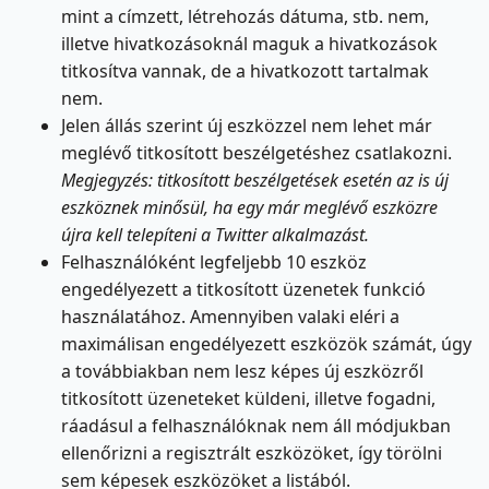
mint a címzett, létrehozás dátuma, stb. nem,
illetve hivatkozásoknál maguk a hivatkozások
titkosítva vannak, de a hivatkozott tartalmak
nem.
Jelen állás szerint új eszközzel nem lehet már
meglévő titkosított beszélgetéshez csatlakozni.
Megjegyzés: titkosított beszélgetések esetén az is új
eszköznek minősül, ha egy már meglévő eszközre
újra kell telepíteni a Twitter alkalmazást.
Felhasználóként legfeljebb 10 eszköz
engedélyezett a titkosított üzenetek funkció
használatához. Amennyiben valaki eléri a
maximálisan engedélyezett eszközök számát, úgy
a továbbiakban nem lesz képes új eszközről
titkosított üzeneteket küldeni, illetve fogadni,
ráadásul a felhasználóknak nem áll módjukban
ellenőrizni a regisztrált eszközöket, így törölni
sem képesek eszközöket a listából.