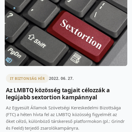
2022. 06. 27.
IT BIZTONSÁG HÍR
Az LMBTQ közösség tagjait célozzák a
legújabb sextortion kampánnyal
Az Egyesült Államok Szövetségi Kereskedelmi Bizottsága
(FTC) a héten hívta fel az LMBTQ közösség figyelmét az
őket célzó, különböző társkereső platformokon (pl.: Grindr
és Feeld) terjedő zsarolókampányra.