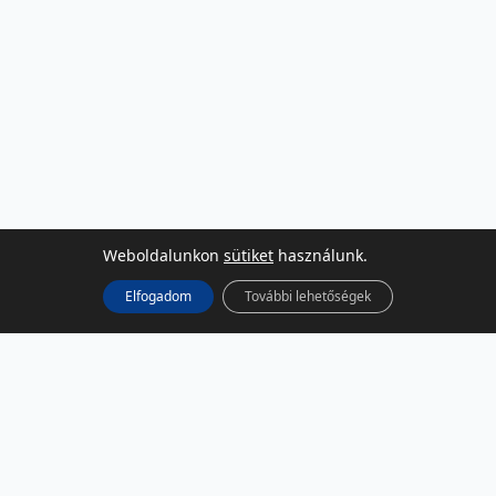
Weboldalunkon
sütiket
használunk.
Elfogadom
További lehetőségek
KÖZÖSSÉGI MÉDIA
Facebook