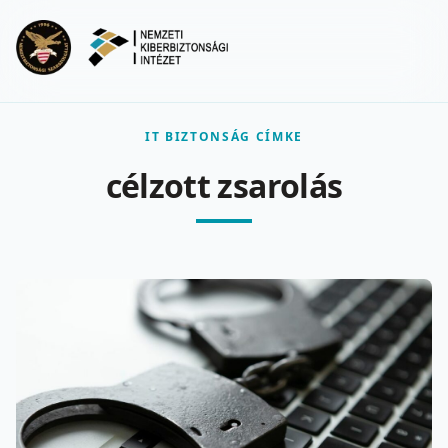
Ugrás a fő tartalomra
Menu
IT BIZTONSÁG CÍMKE
célzott zsarolás