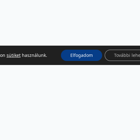
kon
sütiket
használunk.
Elfogadom
További leh
KÖZÖSSÉGI MÉDIA
Facebook
LinkedIn
Instagram