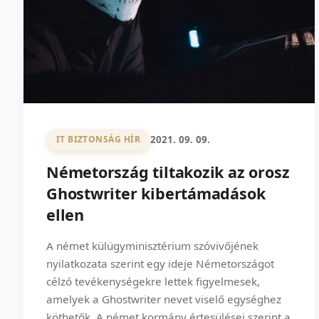
2021. 09. 09.
IT BIZTONSÁG HÍR
Németország tiltakozik az orosz
Ghostwriter kibertámadások
ellen
A német külügyminisztérium szóvivőjének
nyilatkozata szerint egy ideje Németországot
célzó tevékenységekre lettek figyelmesek,
amelyek a Ghostwriter nevet viselő egységhez
köthetők. A német kormány értesülései szerint a