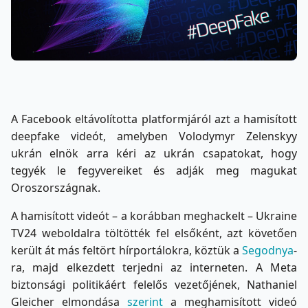
A Facebook eltávolította platformjáról azt a hamisított
deepfake videót, amelyben Volodymyr Zelenskyy
ukrán elnök arra kéri az ukrán csapatokat, hogy
tegyék le fegyvereiket és adják meg magukat
Oroszországnak.
A hamisított videót – a korábban meghackelt – Ukraine
TV24 weboldalra töltötték fel elsőként, azt követően
került át más feltört hírportálokra, köztük a
Segodnya
-
ra, majd elkezdett terjedni az interneten. A Meta
biztonsági politikáért felelős vezetőjének, Nathaniel
Gleicher elmondása
szerint
a meghamisított videó