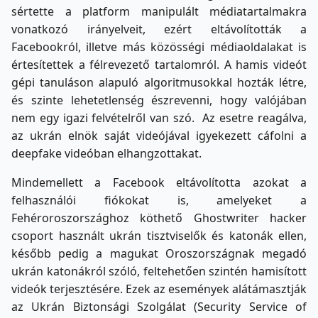
sértette a platform manipulált médiatartalmakra
vonatkozó irányelveit, ezért eltávolították a
Facebookról, illetve más közösségi médiaoldalakat is
értesítettek a félrevezető tartalomról. A hamis videót
gépi tanuláson alapuló algoritmusokkal hozták létre,
és szinte lehetetlenség észrevenni, hogy valójában
nem egy igazi felvételről van szó. Az esetre reagálva,
az ukrán elnök saját videójával igyekezett cáfolni a
deepfake videóban elhangzottakat.
Mindemellett a Facebook eltávolította azokat a
felhasználói fiókokat is, amelyeket a
Fehéroroszországhoz köthető Ghostwriter hacker
csoport használt ukrán tisztviselők és katonák ellen,
később pedig a magukat Oroszországnak megadó
ukrán katonákról szóló, feltehetően szintén hamisított
videók terjesztésére. Ezek az események alátámasztják
az Ukrán Biztonsági Szolgálat (Security Service of