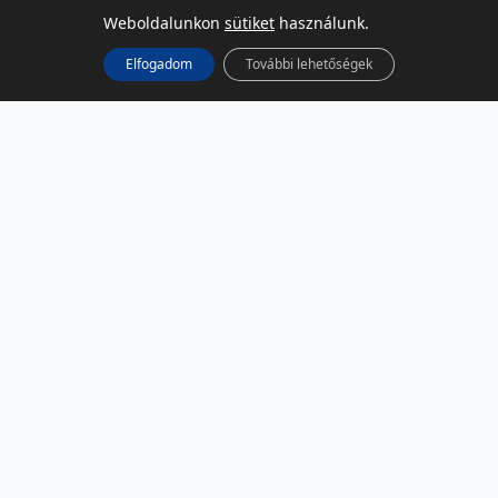
Weboldalunkon
sütiket
használunk.
Elfogadom
További lehetőségek
KÖZÖSSÉGI MÉDIA
Facebook
LinkedIn
Instagram
Podcast
RSS