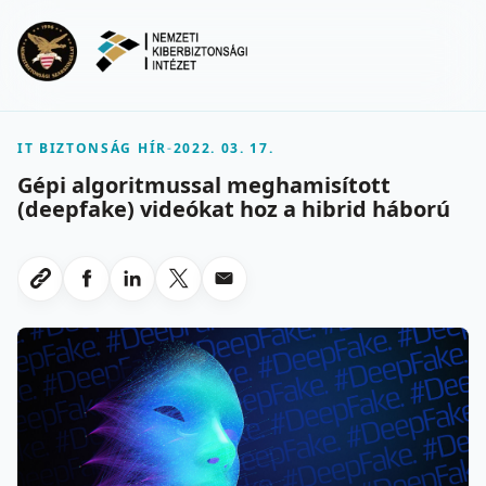
Ugrás a fő tartalomra
Menu
IT BIZTONSÁG HÍR
-
2022. 03. 17.
Gépi algoritmussal meghamisított
(deepfake) videókat hoz a hibrid háború
Megosztas Facebookon
Megosztas LinkedInen
Megosztas X-en
Megosztas emailben
Link masolasa