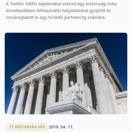
A Twitter hétfői bejelentése szerint egy biztonsági hiba
következtében felhasználói helyadatokat gyűjtött és
szivárogtatott ki egy hirdető partnercég számára.
2019. 04. 17.
IT BIZTONSÁG HÍR