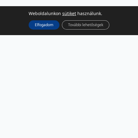
Weboldalunkon
sütiket
használunk.
Elfogadom
További lehetőségek
KÖZÖSSÉGI MÉDIA
Facebook
LinkedIn
Instagram
Podcast
RSS