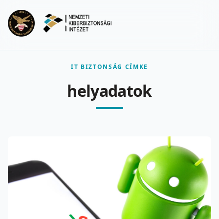
Ugrás a fő tartalomra
Menu
IT BIZTONSÁG CÍMKE
helyadatok