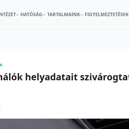
INTÉZET
HATÓSÁG
TARTALMAINK
FIGYELMEZTETÉSEK
6.
álók helyadatait szivárogtat
kon
nkedInen
as X-en
gosztas emailben