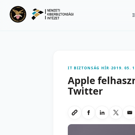
Ugrás a fő tartalomra
IT BIZTONSÁG HÍR
-
2019. 05. 1
Apple felhaszn
Twitter
Megosztas Faceboo
Megosztas Li
Megoszt
Me
Link masolasa