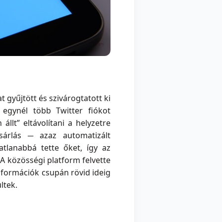
 gyűjtött és szivárogtatott ki
 egynél több Twitter fiókot
lt” eltávolítani a helyzetre
sárlás ─ azaz automatizált
tlanabbá tette őket, így az
A közösségi platform felvette
információk csupán rövid ideig
ltek.