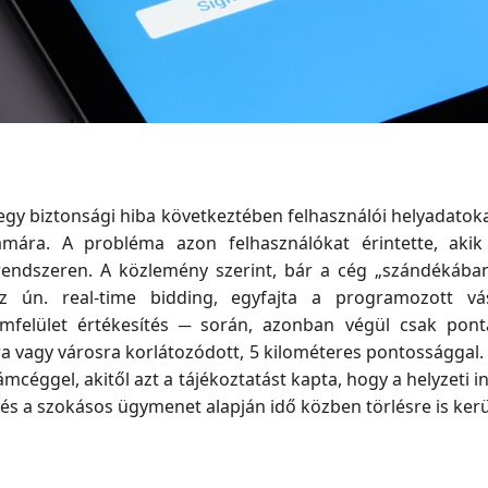
gy biztonsági hiba következtében felhasználói helyadatokat
mára. A probléma azon felhasználókat érintette, akik
ndszeren. A közlemény szerint, bár a cég „szándékában ál
z ún. real-time bidding, egyfajta a programozott vá
ámfelület értékesítés ─ során, azonban végül csak ponta
a vagy városra korlátozódott, 5 kilométeres pontossággal. 
lámcéggel, akitől azt a tájékoztatást kapta, hogy a helyzeti 
és a szokásos ügymenet alapján idő közben törlésre is kerü