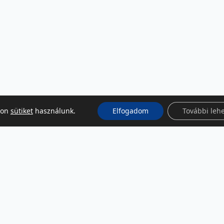
kon
sütiket
használunk.
Elfogadom
További leh
KÖZÖSSÉGI MÉDIA
Facebook
LinkedIn