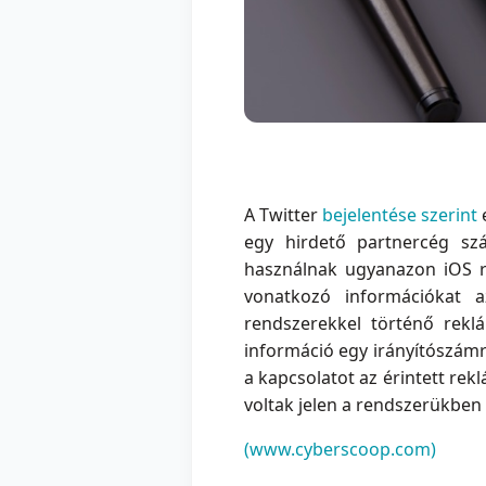
A Twitter
bejelentése szerint
e
egy hirdető partnercég szá
használnak ugyanazon iOS re
vonatkozó információkat a
rendszerekkel történő rekl
információ egy irányítószámr
a kapcsolatot az érintett rek
voltak jelen a rendszerükben 
(www.cyberscoop.com)