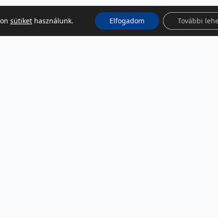
kon
sütiket
használunk.
Elfogadom
További leh
KÖZÖSSÉGI MÉDIA
Facebook
LinkedIn
Instagram
Podcast
RSS