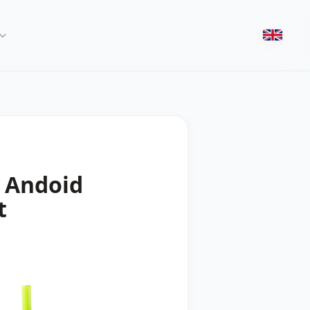
z Andoid
t