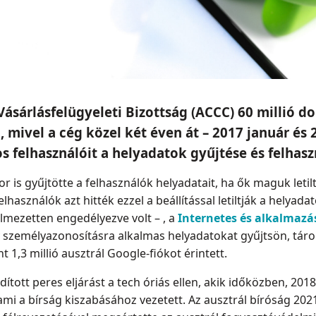
Vásárlásfelügyeleti Bizottság (ACCC) 60 millió d
, mivel a cég közel két éven át – 2017 január és
os felhasználóit a helyadatok gyűjtése és felha
r is gyűjtötte a felhasználók helyadatait, ha ők maguk leti
lhasználók azt hitték ezzel a beállítással letiltják a helyad
elmezetten engedélyezve volt – , a
Internetes és alkalmaz
 személyazonosításra alkalmas helyadatokat gyűjtsön, tárolj
 1,3 millió ausztrál Google-fiókot érintett.
tott peres eljárást a tech óriás ellen, akik időközben, 20
mi a bírság kiszabásához vezetett. Az ausztrál bíróság 2021