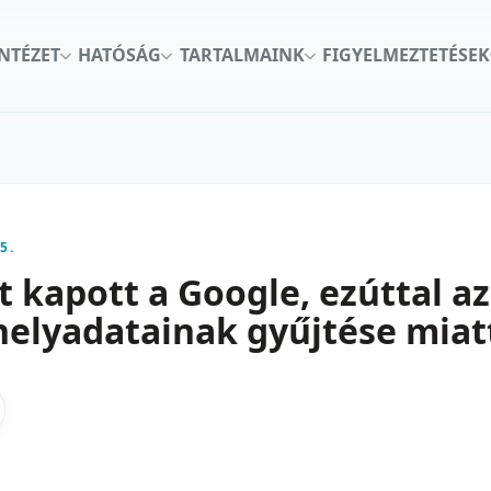
INTÉZET
HATÓSÁG
TARTALMAINK
FIGYELMEZTETÉSEK
5.
t kapott a Google, ezúttal a
helyadatainak gyűjtése miat
kon
nkedInen
as X-en
gosztas emailben