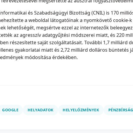
 félrevezetésével megsértette az ausztrál fogyasztóvédelmi
nformatikai és Szabadságügyi Bizottság (CNIL) is 170 milliós
hezítette a weboldal látogatóinak a nyomkövető cookie-k ti
nnek lehetőségét, megsértve ezzel az internetezők beleegye
tették az agresszív adatgyűjtési módszerei miatt, és 220 mil
en részesítette saját szolgáltatásait. További 1,7 milliárd 
lenes gyakorlatai miatt és 2,72 milliárd dolláros büntetés jár
eredmények módosítása érdekében.
GOOGLE
HELYADATOK
HELYELŐZMÉNYEK
PÉNZBÍRSÁ