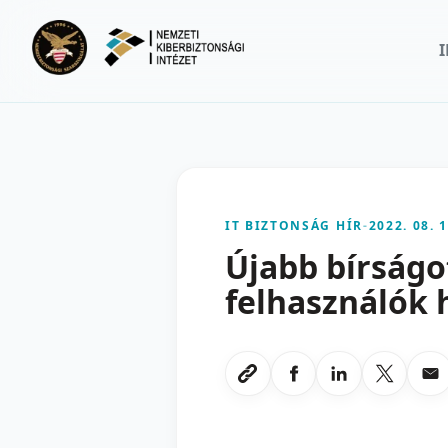
Ugrás a fő tartalomra
IT BIZTONSÁG HÍR
-
2022. 08. 1
Újabb bírságo
felhasználók 
Megosztas Faceboo
Megosztas Li
Megoszt
Me
Link masolasa