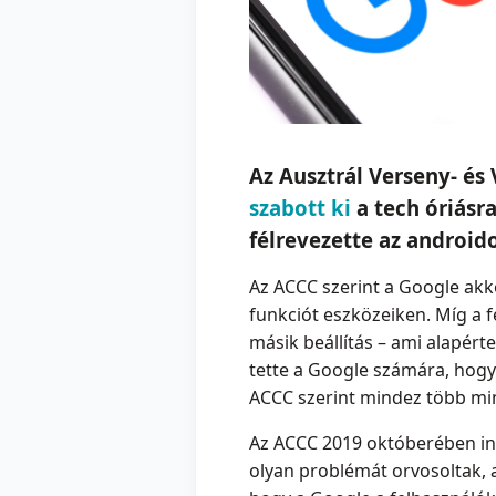
Az Ausztrál Verseny- és 
szabott ki
a tech óriásra
félrevezette az android
Az ACCC szerint a Google akko
funkciót eszközeiken. Míg a fe
másik beállítás – ami alapért
tette a Google számára, hogy
ACCC szerint mindez több mint
Az ACCC 2019 októberében indí
olyan problémát orvosoltak, a