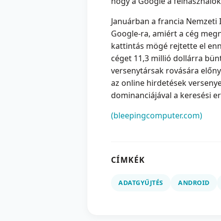
hogy a Google a felhasználók
Januárban a francia Nemzeti I
Google-ra, amiért a cég megne
kattintás mögé rejtette el e
céget 11,3 millió dollárra bün
versenytársak rovására előnyb
az online hirdetések versenyel
dominanciájával a keresési 
(bleepingcomputer.com)
CÍMKÉK
ADATGYŰJTÉS
ANDROID