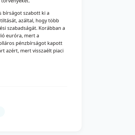
 törvényeket.
 bírságot szabott ki a
ltását, azáltal, hogy több
zési szabadságát. Korábban a
lió euróra, mert a
dolláros pénzbírságot kapott
t azért, mert visszaélt piaci
G