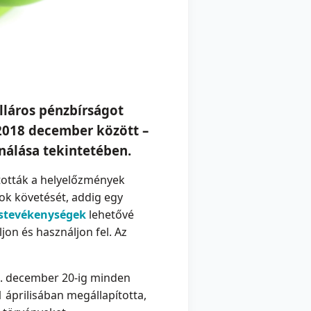
olláros pénzbírságot
 2018 december között –
sználása tekintetében.
ltották a helyelőzmények
atok követését, addig egy
ástevékenységek
lehetővé
on és használjon fel. Az
18. december 20-ig minden
 áprilisában megállapította,