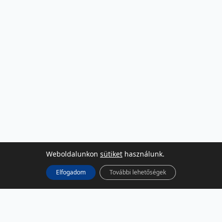
Weboldalunkon
sütiket
használunk.
Elfogadom
További lehetőségek