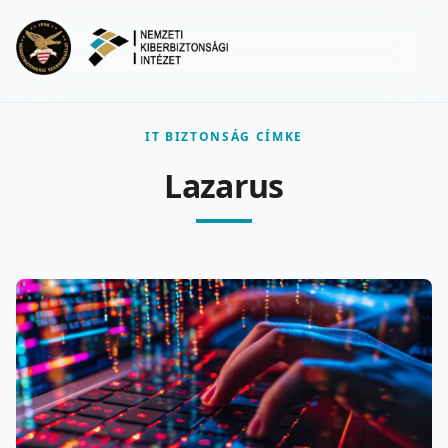
Ugrás a fő tartalomra
Menu
IT BIZTONSÁG CÍMKE
Lazarus