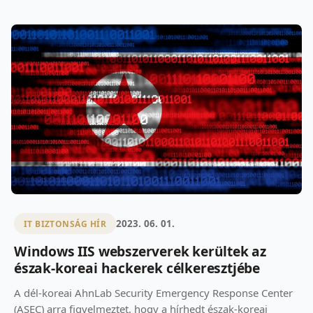
2023. 06. 01.
IT BIZTONSÁG HÍR
Windows IIS webszerverek kerültek az
észak-koreai hackerek célkeresztjébe
A dél-koreai AhnLab Security Emergency Response Center
(ASEC) arra figyelmeztet, hogy a hírhedt észak-koreai