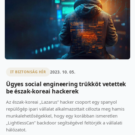
2023. 10. 05.
IT BIZTONSÁG HÍR
Ügyes social engineering trükköt vetettek
be észak-koreai hackerek
Az észak-koreai „Lazarus” hacker csoport egy spanyol
repülőgép ipari vállalat alkalmazottait célozta meg hamis
munkalehetőségekkel, hogy egy korábban ismeretlen
„LightlessCan” backdoor segítségével feltörjék a vállalati
hálózatot.