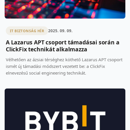
2025. 09. 09.
IT BIZTONSÁG HÍR
A Lazarus APT csoport támadásai során a
ClickFix technikát alkalmazza
Vélhetően az ázsiai térséghez köthető Lazarus APT csoport
ismét új támadási módszert vezetett be: a ClickFix
elnevezésű social engineering technikát.