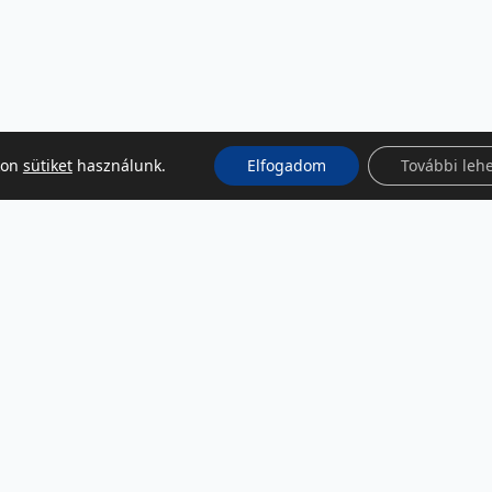
kon
sütiket
használunk.
Elfogadom
További leh
KÖZÖSSÉGI MÉDIA
Facebook
LinkedIn
Instagram