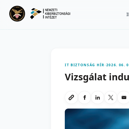
Ugrás a fő tartalomra
IT BIZTONSÁG HÍR
-
2026. 06. 0
Vizsgálat indu
Megosztas Faceboo
Megosztas Li
Megoszt
Me
Link masolasa