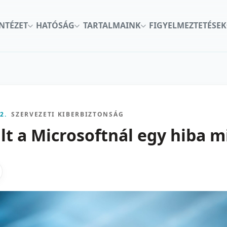
INTÉZET
HATÓSÁG
TARTALMAINK
FIGYELMEZTETÉSEK
2.
SZERVEZETI KIBERBIZTONSÁG
lt a Microsoftnál egy hiba m
kon
nkedInen
as X-en
gosztas emailben