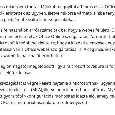
ens miatt nem tudtak fájlokat megnyitni a Teams és az Office
k érintettek az ügyben, illetve mikorra várható a hiba tény
a a problémát kiváltó lehetséges okokat.
s felhasználók arról számoltak be, hogy a webes felületű O
nt nem érhető el az Office Online szolgáltatás. Az érintett 
icrosoft később bejelentette, hogy a kezdeti elemzések egy,
ással van a Office webes szolgáltatásaira. A cég incidenské
s számú felhasználót érinthetett.
ag önmagától megoldódott, így a Microsoft továbbra is foly
li előfordulását.
kivizsgálást is végre kellett hajtania a Microsoftnak, ugya
ezős hitelesítést (MFA), illetve nem lehetett hozzáférni a My
 gyorsítótár-konfigurációs módosítás idézte elő, amely mia
s CPU- és memóriahasználatot eredményezett.