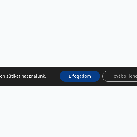
kon
sütiket
használunk.
Elfogadom
További leh
KÖZÖSSÉGI MÉDIA
Facebook