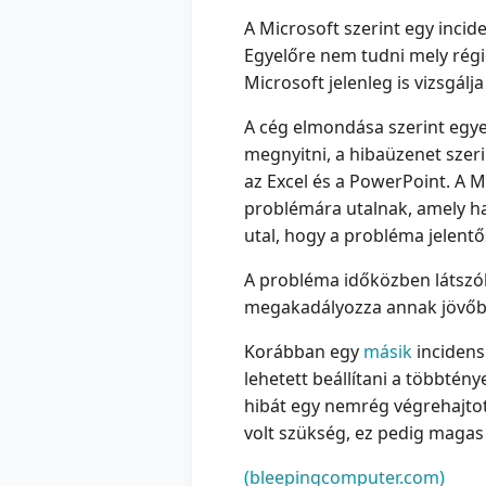
A Microsoft szerint egy incid
Egyelőre nem tudni mely régió
Microsoft jelenleg is vizsgálj
A cég elmondása szerint egye
megnyitni, a hibaüzenet szeri
az Excel és a PowerPoint. A M
problémára utalnak, amely hat
utal, hogy a probléma jelentő
A probléma időközben látszól
megakadályozza annak jövőbe
Korábban egy
másik
incidens
lehetett beállítani a többtény
hibát egy nemrég végrehajtott
volt szükség, ez pedig maga
(bleepingcomputer.com)